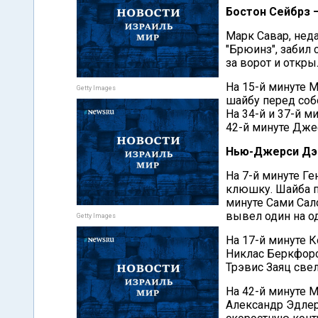
Бостон Сейбрз –
Марк Савар, нед
"Брюинз", забил 
за ворот и открыл
На 15-й минуте М
Getty Images
шайбу перед соб
На 34-й и 37-й 
42-й минуте Дже
Нью-Джерси Дэв
На 7-й минуте Г
клюшку. Шайба по
минуте Сами Сало
вывел один на од
Getty Images
На 17-й минуте К
Никлас Беркфорс 
Трэвис Заяц свел
На 42-й минуте М
Александр Эдлер 