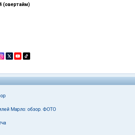
4 (овертайм)
зор
илей Марло: обзор. ФОТО
тча