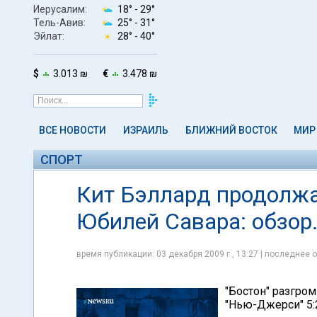
Иерусалим:
18° -
29°
Тель-Авив:
25° -
31°
Эйлат:
28° -
40°
$
3.013 ₪
€
3.478 ₪
ВСЕ НОВОСТИ
ИЗРАИЛЬ
БЛИЖНИЙ ВОСТОК
МИР
СПОРТ
Кит Бэллард продолжа
Юбилей Савара: обзор
время публикации: 03 декабря 2009 г., 13:27 | последнее о
"Бостон" разгром
"Нью-Джерси" 5: