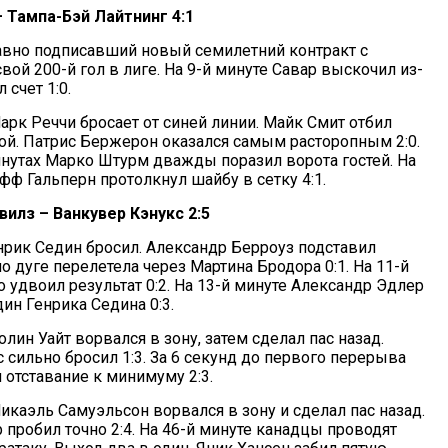
 Тампа-Бэй Лайтнинг 4:1
авно подписавший новый семилетний контракт с
свой 200-й гол в лиге. На 9-й минуте Савар выскочил из-
 счет 1:0.
арк Реччи бросает от синей линии. Майк Смит отбил
ой. Патрис Бержерон оказался самым расторопным 2:0.
минутах Марко Штурм дважды поразил ворота гостей. На
фф Гальперн протолкнул шайбу в сетку 4:1.
илз – Ванкувер Кэнукс 2:5
енрик Седин бросил. Александр Берроуз подставил
 дуге перелетела через Мартина Бродора 0:1. На 11-й
 удвоил результат 0:2. На 13-й минуте Александр Эдлер
ин Генрика Седина 0:3.
олин Уайт ворвался в зону, затем сделал пас назад.
сильно бросил 1:3. За 6 секунд до первого перерыва
 отставание к минимуму 2:3.
икаэль Самуэльсон ворвался в зону и сделал пас назад.
пробил точно 2:4. На 46-й минуте канадцы проводят