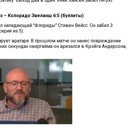
атаку. Выход два в один. Яник Хансен забил пятую
з – Колорадо Эвеланш 6:5 (буллиты)
ал нападающий "Флориды" Стивен Вейсс. Он забил 3
ерия из 5).
ирует вратаря. В прошлом матче он нанес повреждение
их секундах овертайма он врезался в Крэйга Андерсона,