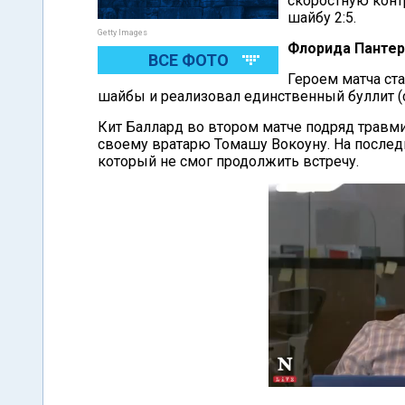
скоростную контр
шайбу 2:5.
Getty Images
Флорида Пантер
ВСЕ ФОТО
Героем матча ст
шайбы и реализовал единственный буллит (с
Кит Баллард во втором матче подряд травм
своему вратарю Томашу Вокоуну. На последн
который не смог продолжить встречу.