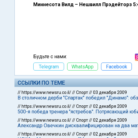
Миннесота Вилд – Нешвилл Прэдейторз 5:
Будьте с нами:
Telegram
WhatsApp
Facebook
ССЫЛКИ ПО ТЕМЕ
//
https://www.newsru.co.il/
//
Спорт
//
03 декабря 2009
В столичном дерби "Спартак" победил "Динамо": об
//
https://www.newsru.co.il/
//
Спорт
//
02 декабря 2009
500-я победа тренера "ястребов". Потрясающий юб
//
https://www.newsru.co.il/
//
Спорт
//
02 декабря 2009
Александр Овечкин дисквалифицирован на два ма
//
https://www.newsru.co.il/
//
Спорт
//
02 декабря 2009