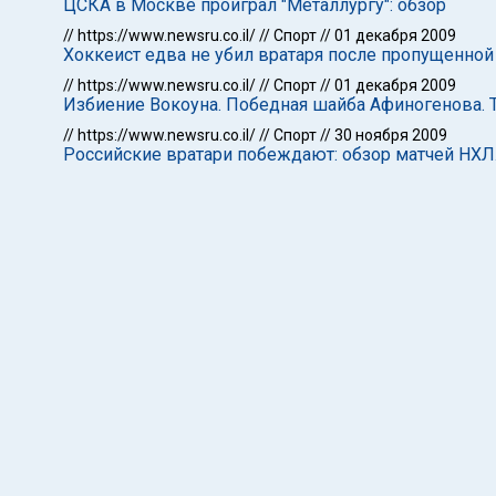
ЦСКА в Москве проиграл "Металлургу": обзор
//
https://www.newsru.co.il/
//
Спорт
//
01 декабря 2009
Хоккеист едва не убил вратаря после пропущенно
//
https://www.newsru.co.il/
//
Спорт
//
01 декабря 2009
Избиение Вокоуна. Победная шайба Афиногенова. 
//
https://www.newsru.co.il/
//
Спорт
//
30 ноября 2009
Российские вратари побеждают: обзор матчей НХЛ