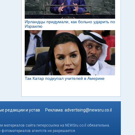
е редакции и устав
Реклама:
advertising@newsru.co.il
и материалов сайта гиперссылка на NEWSru.co.il обязательна.
е фотоматериалов агентств не разрешается.