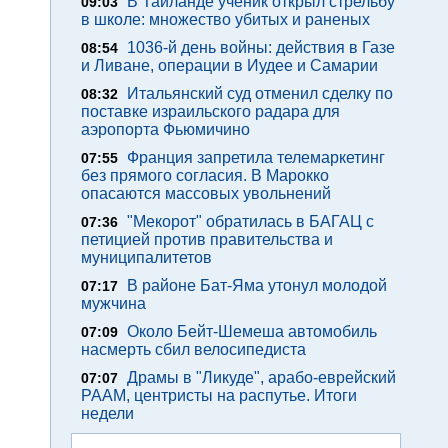
В Таиланде ученик открыл стрельбу
09:03
в школе: множество убитых и раненых
1036-й день войны: действия в Газе
08:54
и Ливане, операции в Иудее и Самарии
Итальянский суд отменил сделку по
08:32
поставке израильского радара для
аэропорта Фьюмичино
Франция запретила телемаркетинг
07:55
без прямого согласия. В Марокко
опасаются массовых увольнений
"Мекорот" обратилась в БАГАЦ с
07:36
петицией против правительства и
муниципалитетов
В районе Бат-Яма утонул молодой
07:17
мужчина
Около Бейт-Шемеша автомобиль
07:09
насмерть сбил велосипедиста
Драмы в "Ликуде", арабо-еврейский
07:07
РААМ, центристы на распутье. Итоги
недели