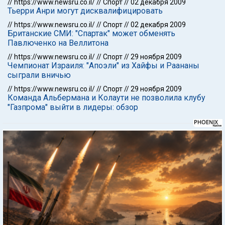
//
https://www.newsru.co.il/
//
Спорт
//
02 декабря 2009
Тьерри Анри могут дисквалифицировать
//
https://www.newsru.co.il/
//
Спорт
//
02 декабря 2009
Британские СМИ: "Спартак" может обменять
Павлюченко на Веллитона
//
https://www.newsru.co.il/
//
Спорт
//
29 ноября 2009
Чемпионат Израиля: "Апоэли" из Хайфы и Раананы
сыграли вничью
//
https://www.newsru.co.il/
//
Спорт
//
29 ноября 2009
Команда Альбермана и Колаути не позволила клубу
"Газпрома" выйти в лидеры: обзор