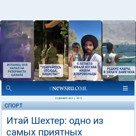
ИСПАНЕЦ ЗРЯ
НАПАЛ НА
РЕЗЕРВИСТА
ЦАХАЛА
03 ДЕКАБРЯ 2009
|
16:12
СПОРТ
Итай Шехтер: одно из
самых приятных