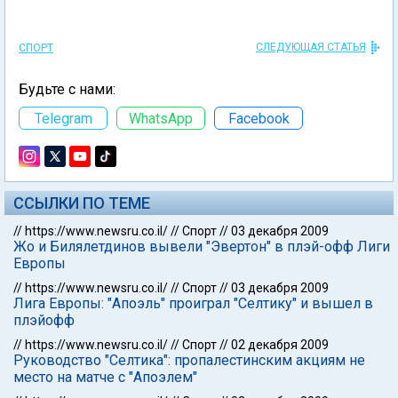
СЛЕДУЮЩАЯ СТАТЬЯ
СПОРТ
Будьте с нами:
Telegram
WhatsApp
Facebook
ССЫЛКИ ПО ТЕМЕ
//
https://www.newsru.co.il/
//
Спорт
//
03 декабря 2009
Жо и Билялетдинов вывели "Эвертон" в плэй-офф Лиги
Европы
//
https://www.newsru.co.il/
//
Спорт
//
03 декабря 2009
Лига Европы: "Апоэль" проиграл "Селтику" и вышел в
плэйофф
//
https://www.newsru.co.il/
//
Спорт
//
02 декабря 2009
Руководство "Селтика": пропалестинским акциям не
место на матче с "Апоэлем"