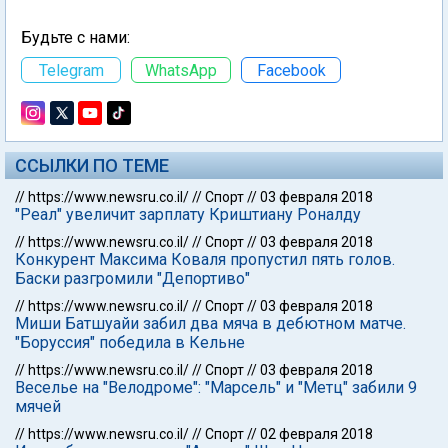
Будьте с нами:
Telegram
WhatsApp
Facebook
ССЫЛКИ ПО ТЕМЕ
//
https://www.newsru.co.il/
//
Спорт
//
03 февраля 2018
"Реал" увеличит зарплату Криштиану Роналду
//
https://www.newsru.co.il/
//
Спорт
//
03 февраля 2018
Конкурент Максима Коваля пропустил пять голов.
Баски разгромили "Депортиво"
//
https://www.newsru.co.il/
//
Спорт
//
03 февраля 2018
Миши Батшуайи забил два мяча в дебютном матче.
"Боруссия" победила в Кельне
//
https://www.newsru.co.il/
//
Спорт
//
03 февраля 2018
Веселье на "Велодроме": "Марсель" и "Метц" забили 9
мячей
//
https://www.newsru.co.il/
//
Спорт
//
02 февраля 2018