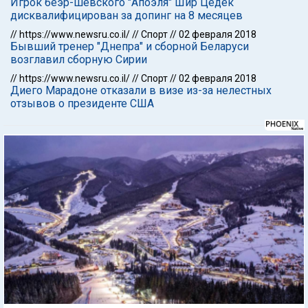
Игрок беэр-шевского "Апоэля" Шир Цедек
дисквалифицирован за допинг на 8 месяцев
//
https://www.newsru.co.il/
//
Спорт
//
02 февраля 2018
Бывший тренер "Днепра" и сборной Беларуси
возглавил сборную Сирии
//
https://www.newsru.co.il/
//
Спорт
//
02 февраля 2018
Диего Марадоне отказали в визе из-за нелестных
отзывов о президенте США