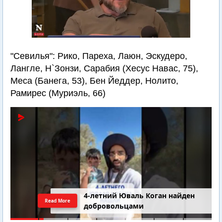
"Севилья": Рико, Пареха, Лаюн, Эскудеро,
Лангле, Н`Зонзи, Сарабия (Хесус Навас, 75),
Меса (Банега, 53), Бен Йеддер, Нолито,
Рамирес (Муриэль, 66)
4-летний Юваль Коган найден
Read More
добровольцами