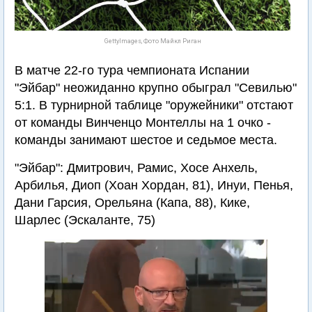
GettyImages, Фото Майкл Риган
В матче 22-го тура чемпионата Испании
"Эйбар" неожиданно крупно обыграл "Севилью"
5:1. В турнирной таблице "оружейники" отстают
от команды Винченцо Монтеллы на 1 очко -
команды занимают шестое и седьмое места.
"Эйбар": Дмитрович, Рамис, Хосе Анхель,
Арбилья, Диоп (Хоан Хордан, 81), Инуи, Пенья,
Дани Гарсия, Орельяна (Капа, 88), Кике,
Шарлес (Эскаланте, 75)