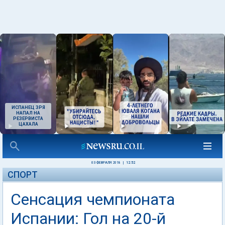
ИСПАНЕЦ ЗРЯ
НАПАЛ НА
РЕЗЕРВИСТА
ЦАХАЛА
03 ФЕВРАЛЯ 2018
|
12:52
СПОРТ
Сенсация чемпионата
Испании: Гол на 20-й