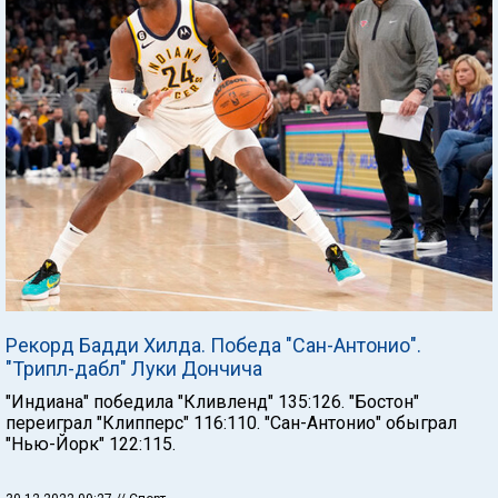
Рекорд Бадди Хилда. Победа "Сан-Антонио".
"Трипл-дабл" Луки Дончича
"Индиана" победила "Кливленд" 135:126. "Бостон"
переиграл "Клипперс" 116:110. "Сан-Антонио" обыграл
"Нью-Йорк" 122:115.