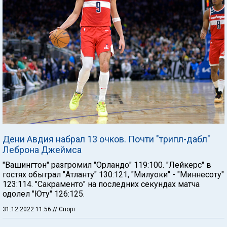
Дени Авдия набрал 13 очков. Почти "трипл-дабл"
Леброна Джеймса
"Вашингтон" разгромил "Орландо" 119:100. "Лейкерс" в
гостях обыграл "Атланту" 130:121, "Милуоки" - "Миннесоту"
123:114. "Сакраменто" на последних секундах матча
одолел "Юту" 126:125.
31.12.2022 11:56
// Спорт