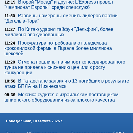
Второй "Мосад" и другие: L'Express провел
12:19
"чемпионат Европы" среди спецслужб
Раввины намерены сменить лидеров партии
11:50
"Дегель а-Тора"
По Китаю ударил тайфун "Дельфин", более
11:27
миллиона эвакуированных
Прокуратура потребовала от владельца
11:24
крокодиловой фермы в Пцаэле более миллиона
шекелей
Отмена пошлины на импорт консервированного
11:20
тунца не привела к снижению цен или к росту
конкуренции
В Татарстане заявили о 13 погибших в результате
10:58
атаки БПЛА на Нижнекамск
Мексика судится с израильским поставщиком
09:39
шпионского оборудования из-за плохого качества
Понедельник, 10 августа 2026 г.