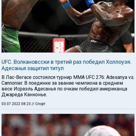
UFC. Волкановсски в третий раз победил Холлоуэя.
Адесанья защитил титул
В Лас-Вегасе состоялся турнир ММА UFC 276: Adesanya vs.
Cannonier. В поединке за звание чемпиона в среднем
весе Исраэль Адесанья по очкам победил американца
Джареда Каннонье.
03.07.2022 08:23
// Спорт