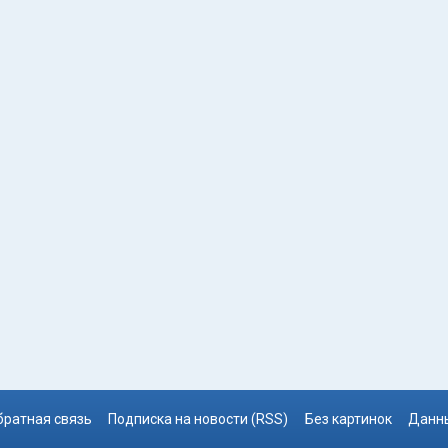
братная связь
Подписка на новости (RSS)
Без картинок
Данны