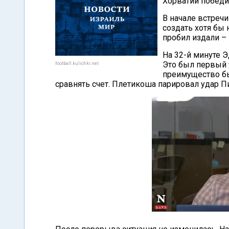
Хорватии победи
В начале встречи
создать хотя бы 
пробил издали –
На 32-й минуте Э
Это был первый 
football.kulichki.net
преимущество бы
сравнять счет. Плетикоша парировал удар П