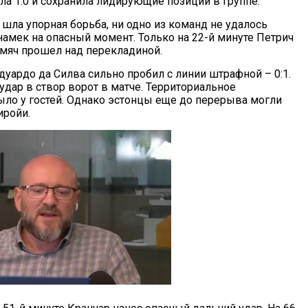
ла 1:0 и сохранила лидирующие позиции в группе.
 шла упорная борьба, ни одно из команд не удалось
намек на опасный момент. Только на 22-й минуте Петрич
 мяч прошел над перекладиной.
дуардо да Силва сильно пробил с линии штрафной – 0:1.
удар в створ ворот в матче. Территориальное
ло у гостей. Однако эстонцы еще до перерыва могли
иройи.