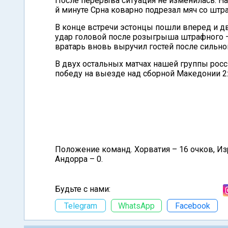
После перерыва ситуация не изменилась. На 
й минуте Срна коварно подрезал мяч со штр
В конце встречи эстонцы пошли вперед и дв
удар головой после розыгрыша штрафного –
вратарь вновь выручил гостей после сильно
В двух остальных матчах нашей группы рос
победу на выезде над сборной Македонии 2:
Положение команд. Хорватия – 16 очков, Изра
Андорра – 0.
Будьте с нами:
Telegram
WhatsApp
Facebook