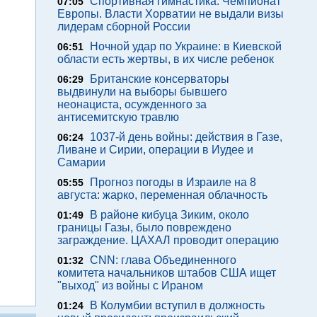
Спортивная гимнастика. Чемпионат
07:05
Европы. Власти Хорватии не выдали визы
лидерам сборной России
Ночной удар по Украине: в Киевской
06:51
области есть жертвы, в их числе ребенок
Британские консерваторы
06:29
выдвинули на выборы бывшего
неонациста, осужденного за
антисемитскую травлю
1037-й день войны: действия в Газе,
06:24
Ливане и Сирии, операции в Иудее и
Самарии
Прогноз погоды в Израиле на 8
05:55
августа: жарко, переменная облачность
В районе кибуца Зиким, около
01:49
границы Газы, было повреждено
заграждение. ЦАХАЛ проводит операцию
CNN: глава Объединенного
01:32
комитета начальников штабов США ищет
"выход" из войны с Ираном
В Колумбии вступил в должность
01:24