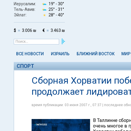
Иерусалим:
19° -
30°
Тель-Авив:
25° -
31°
Эйлат:
28° -
40°
$
3.006 ₪
€
3.463 ₪
ВСЕ НОВОСТИ
ИЗРАИЛЬ
БЛИЖНИЙ ВОСТОК
МИР
СПОРТ
Сборная Хорватии поб
продолжает лидирова
время публикации: 03 июня 2007 г., 07:37 | последнее обно
В Таллинне сборн
очень многое в г