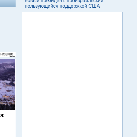
новый президент: произраильский,
пользующийся поддержкой США
я: