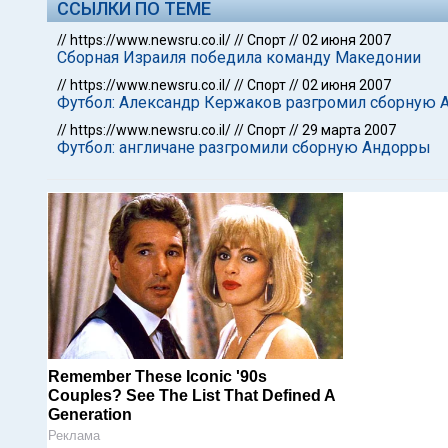
ССЫЛКИ ПО ТЕМЕ
//
https://www.newsru.co.il/
//
Спорт
//
02 июня 2007
Сборная Израиля победила команду Македонии
//
https://www.newsru.co.il/
//
Спорт
//
02 июня 2007
Футбол: Александр Кержаков разгромил сборную
//
https://www.newsru.co.il/
//
Спорт
//
29 марта 2007
Футбол: англичане разгромили сборную Андорры
Remember These Iconic '90s
Couples? See The List That Defined A
Generation
Реклама