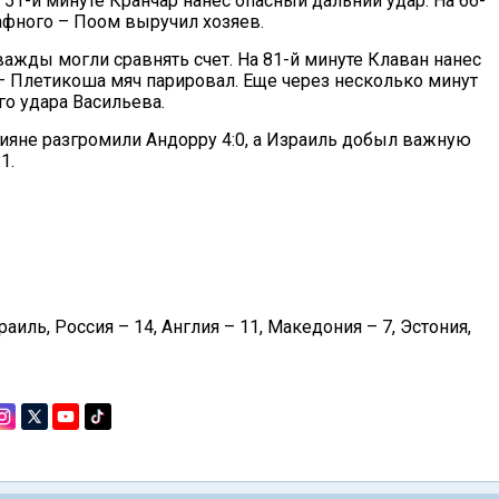
51-й минуте Кранчар нанес опасный дальний удар. На 66-
афного – Поом выручил хозяев.
ажды могли сравнять счет. На 81-й минуте Клаван нанес
 Плетикоша мяч парировал. Еще через несколько минут
го удара Васильева.
сияне разгромили Андорру 4:0, а Израиль добыл важную
1.
иль, Россия – 14, Англия – 11, Македония – 7, Эстония,