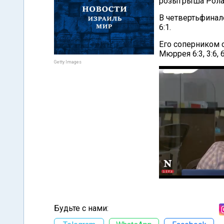
розыгрыша Ролан
В четвертьфинале
6:1.
Его соперником 
Мюррея 6:3, 3:6, 6:
Getty Images
Будьте с нами: