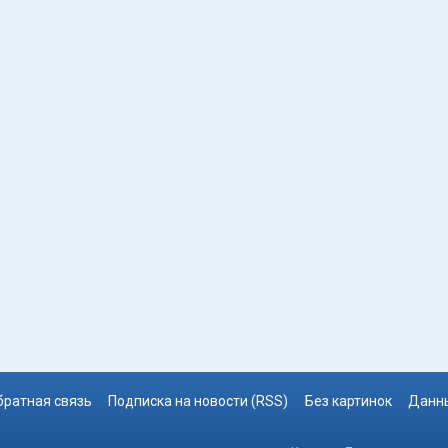
братная связь
Подписка на новости (RSS)
Без картинок
Данны