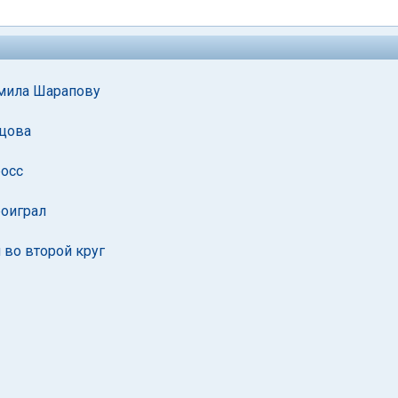
омила Шарапову
ецова
росс
роиграл
во второй круг