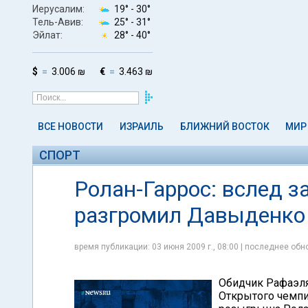
Иерусалим:
19° -
30°
Тель-Авив:
25° -
31°
Эйлат:
28° -
40°
$
3.006 ₪
€
3.463 ₪
ВСЕ НОВОСТИ
ИЗРАИЛЬ
БЛИЖНИЙ ВОСТОК
МИР
СПОРТ
Ролан-Гаррос: вслед 
разгромил Давыденко
время публикации: 03 июня 2009 г., 08:00 | последнее обно
Обидчик Рафаэл
Открытого чемпи