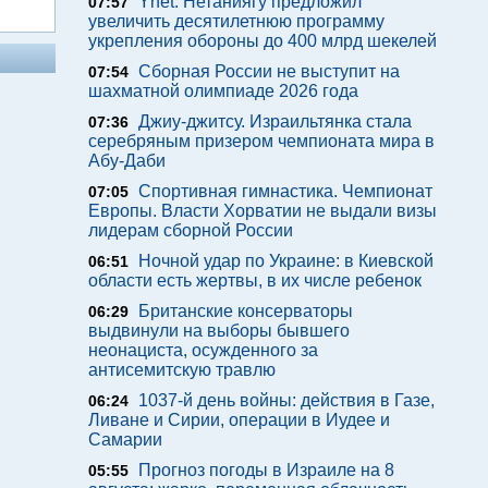
Ynet: Нетаниягу предложил
07:57
увеличить десятилетнюю программу
укрепления обороны до 400 млрд шекелей
Сборная России не выступит на
07:54
шахматной олимпиаде 2026 года
Джиу-джитсу. Израильтянка стала
07:36
серебряным призером чемпионата мира в
Абу-Даби
Спортивная гимнастика. Чемпионат
07:05
Европы. Власти Хорватии не выдали визы
лидерам сборной России
Ночной удар по Украине: в Киевской
06:51
области есть жертвы, в их числе ребенок
Британские консерваторы
06:29
выдвинули на выборы бывшего
неонациста, осужденного за
антисемитскую травлю
1037-й день войны: действия в Газе,
06:24
Ливане и Сирии, операции в Иудее и
Самарии
Прогноз погоды в Израиле на 8
05:55