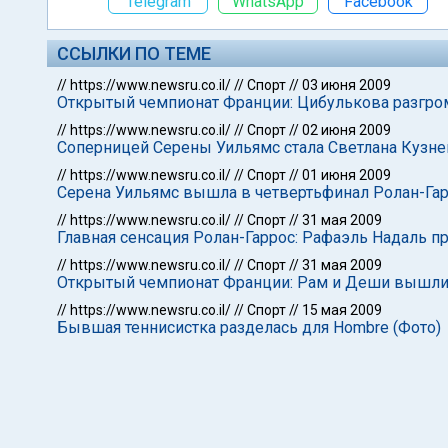
Telegram
WhatsApp
Facebook
ССЫЛКИ ПО ТЕМЕ
//
https://www.newsru.co.il/
//
Спорт
//
03 июня 2009
Открытый чемпионат Франции: Цибулькова разгр
//
https://www.newsru.co.il/
//
Спорт
//
02 июня 2009
Соперницей Серены Уильямс стала Светлана Кузн
//
https://www.newsru.co.il/
//
Спорт
//
01 июня 2009
Серена Уильямс вышла в четвертьфинал Ролан-Га
//
https://www.newsru.co.il/
//
Спорт
//
31 мая 2009
Главная сенсация Ролан-Гаррос: Рафаэль Надаль п
//
https://www.newsru.co.il/
//
Спорт
//
31 мая 2009
Открытый чемпионат Франции: Рам и Деши вышли 
//
https://www.newsru.co.il/
//
Спорт
//
15 мая 2009
Бывшая теннисистка разделась для Hombre (Фото)