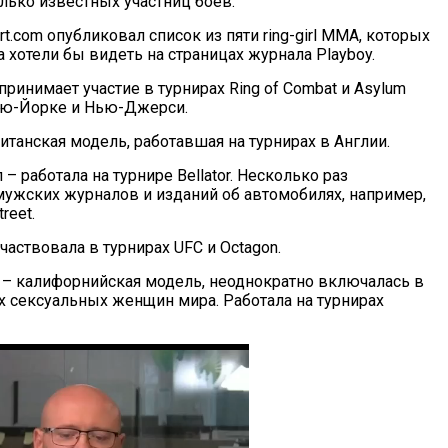
лько известных участниц боев.
ort.com опубликовал список из пяти ring-girl ММА, которых
а хотели бы видеть на страницах журнала Playboy.
принимает участие в турнирах Ring of Combat и Asylum
Нью-Йорке и Нью-Джерси.
итанская модель, работавшая на турнирах в Англии.
– работала на турнире Bellator. Несколько раз
мужских журналов и изданий об автомобилях, например,
reet.
частвовала в турнирах UFC и Octagon.
 – калифорнийская модель, неоднократно включалась в
х сексуальных женщин мира. Работала на турнирах