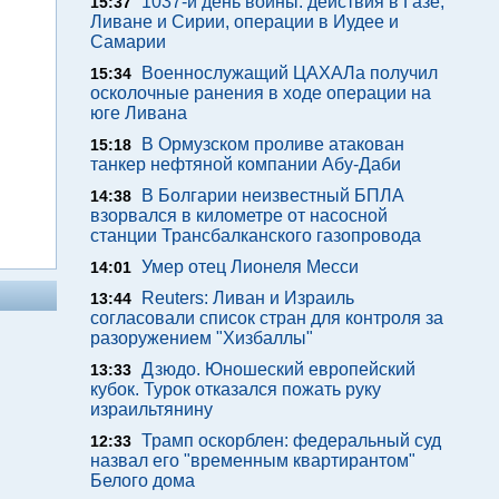
1037-й день войны: действия в Газе,
15:37
Ливане и Сирии, операции в Иудее и
Самарии
Военнослужащий ЦАХАЛа получил
15:34
осколочные ранения в ходе операции на
юге Ливана
В Ормузском проливе атакован
15:18
танкер нефтяной компании Абу-Даби
В Болгарии неизвестный БПЛА
14:38
взорвался в километре от насосной
станции Трансбалканского газопровода
Умер отец Лионеля Месси
14:01
Reuters: Ливан и Израиль
13:44
согласовали список стран для контроля за
разоружением "Хизбаллы"
Дзюдо. Юношеский европейский
13:33
кубок. Турок отказался пожать руку
израильтянину
Трамп оскорблен: федеральный суд
12:33
назвал его "временным квартирантом"
Белого дома