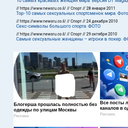
10 самых красивых женщин мира. Версия DT Magaz
//
https://www.newsru.co.il/
//
Спорт
//
28 января 2011
Тор-10 самых сексуальных спортсменок мира. Фот
//
https://www.newsru.co.il/
//
Спорт
//
24 декабря 2010
Секс-символы большого спорта. ФОТО
//
https://www.newsru.co.il/
//
Спорт
//
29 октября 2010
Самые сексуальные женщины – игроки в покер. 
Все посты 
Блогерша прошлась полностью без
каналов в о
одежды по улицам Москвы
Реклама
Реклама