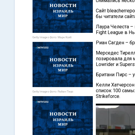
снимались неско
Сайт bleacherrep
бы читатели сайт
Лаура Челеста – 
Fight League в 
Getty Images Фото: Марк Колб
Риан Сагден – бр
Мерседес Тирелл 
позировала для 
Lowrider и Superst
Британи Пирс – у
Келли Хатчерсон
список 100 самы
Getty Images Фото: Райан Пирс
Strikeforce.