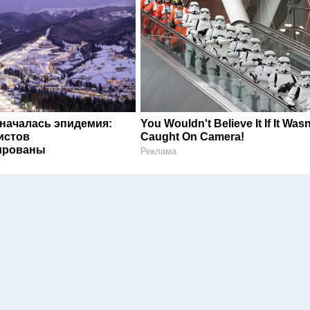
 началась эпидемия:
You Wouldn't Believe It If It Wasn
истов
Caught On Camera!
ированы
Реклама