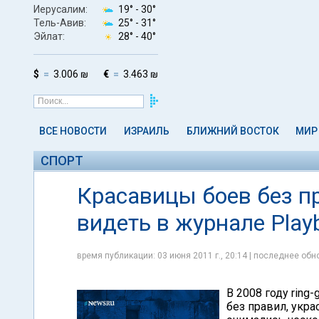
Иерусалим:
19° -
30°
Тель-Авив:
25° -
31°
Эйлат:
28° -
40°
$
3.006 ₪
€
3.463 ₪
ВСЕ НОВОСТИ
ИЗРАИЛЬ
БЛИЖНИЙ ВОСТОК
МИР
СПОРТ
Красавицы боев без пр
видеть в журнале Play
время публикации: 03 июня 2011 г., 20:14 | последнее обно
В 2008 году ring
без правил, укр