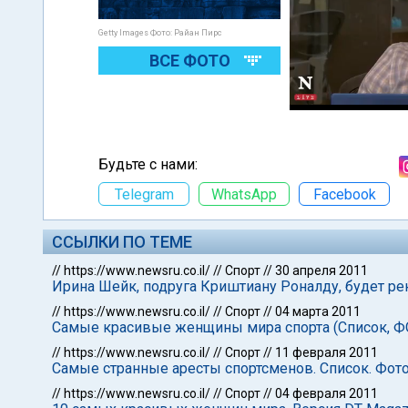
Getty Images Фото: Райан Пирс
ВСЕ ФОТО
Будьте с нами:
Telegram
WhatsApp
Facebook
ССЫЛКИ ПО ТЕМЕ
//
https://www.newsru.co.il/
//
Спорт
//
30 апреля 2011
Ирина Шейк, подруга Криштиану Роналду, будет рек
//
https://www.newsru.co.il/
//
Спорт
//
04 марта 2011
Самые красивые женщины мира спорта (Список, Ф
//
https://www.newsru.co.il/
//
Спорт
//
11 февраля 2011
Самые странные аресты спортсменов. Список. Фот
//
https://www.newsru.co.il/
//
Спорт
//
04 февраля 2011