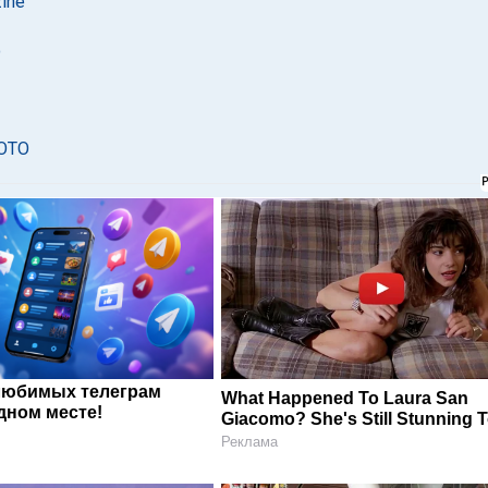
ine
о
ФОТО
любимых телеграм
What Happened To Laura San
дном месте!
Giacomo? She's Still Stunning 
Реклама