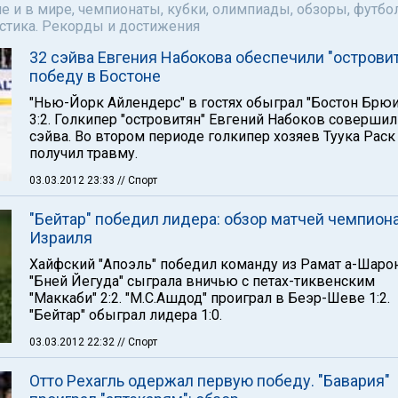
е и в мире, чемпионаты, кубки, олимпиады, обзоры, футбол
астика. Рекорды и достижения
32 сэйва Евгения Набокова обеспечили "острови
победу в Бостоне
"Нью-Йорк Айлендерс" в гостях обыграл "Бостон Брюи
3:2. Голкипер "островитян" Евгений Набоков совершил
сэйва. Во втором периоде голкипер хозяев Туука Раск
получил травму.
03.03.2012 23:33
// Спорт
"Бейтар" победил лидера: обзор матчей чемпион
Израиля
Хайфский "Апоэль" победил команду из Рамат а-Шарона
"Бней Йегуда" сыграла вничью с петах-тиквенским
"Маккаби" 2:2. "М.С.Ашдод" проиграл в Беэр-Шеве 1:2.
"Бейтар" обыграл лидера 1:0.
03.03.2012 22:32
// Спорт
Отто Рехагль одержал первую победу. "Бавария"