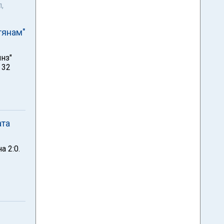
,
тянам"
нз"
 32
ата
 2:0.