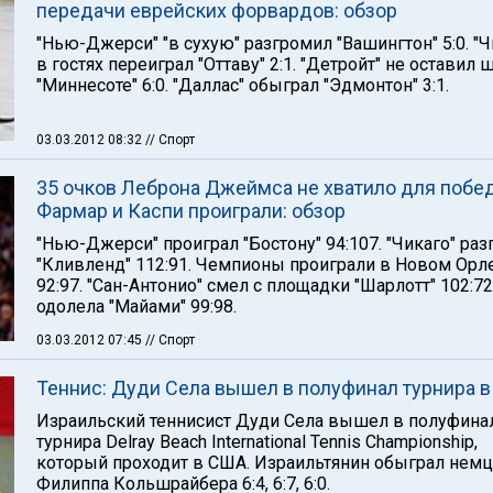
передачи еврейских форвардов: обзор
"Нью-Джерси" "в сухую" разгромил "Вашингтон" 5:0. "Ч
в гостях переиграл "Оттаву" 2:1. "Детройт" не оставил 
"Миннесоте" 6:0. "Даллас" обыграл "Эдмонтон" 3:1.
03.03.2012 08:32
// Спорт
35 очков Леброна Джеймса не хватило для побе
Фармар и Каспи проиграли: обзор
"Нью-Джерси" проиграл "Бостону" 94:107. "Чикаго" ра
"Кливленд" 112:91. Чемпионы проиграли в Новом Орл
92:97. "Сан-Антонио" смел с площадки "Шарлотт" 102:72
одолела "Майами" 99:98.
03.03.2012 07:45
// Спорт
Теннис: Дуди Села вышел в полуфинал турнира 
Израильский теннисист Дуди Села вышел в полуфина
турнира Delray Beach International Tennis Championship,
который проходит в США. Израильтянин обыграл немц
Филиппа Кольшрайбера 6:4, 6:7, 6:0.