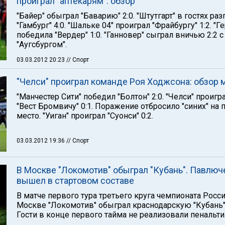
проиграл "аптекарям": обзор
"Байер" обыграл "Баварию" 2:0. "Штутгарт" в гостях ра
"Гамбург" 4:0. "Шальке 04" проиграл "Фрайбургу" 1:2. "Ге
победила "Вердер" 1:0. "Ганновер" сыграл вничью 2:2 с
"Аугсбургом".
03.03.2012 20:23
// Спорт
"Челси" проиграл команде Роя Ходжсона: обзор 
"Манчестер Сити" победил "Болтон" 2:0. "Челси" проигр
"Вест Бромвичу" 0:1. Поражение отбросило "синих" на 
место. "Уиган" проиграл "Суонси" 0:2.
03.03.2012 19:36
// Спорт
В Москве "Локомотив" обыграл "Кубань". Павлюч
вышел в стартовом составе
В матче первого тура третьего круга чемпионата Росс
Москве "Локомотив" обыграл краснодарскую "Кубань" 
Гости в конце первого тайма не реализовали пенальти