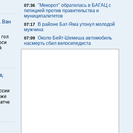
"Мекорот" обратилась в БАГАЦ с
07:36
петицией против правительства и
муниципалитетов
. Ван
В районе Бат-Яма утонул молодой
07:17
мужчина
 гол
Около Бейт-Шемеша автомобиль
07:09
оси
насмерть сбил велосипедиста
й
А:
ссии
 же
матче