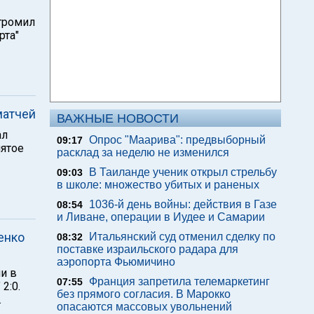
згромил
рта"
матчей
ВАЖНЫЕ НОВОСТИ
ал
Опрос "Mаарива": предвыборный
09:17
пятое
расклад за неделю не изменился
В Таиланде ученик открыл стрельбу
09:03
в школе: множество убитых и раненых
1036-й день войны: действия в Газе
08:54
и Ливане, операции в Иудее и Самарии
енко
Итальянский суд отменил сделку по
08:32
поставке израильского радара для
аэропорта Фьюмичино
ии в
Франция запретила телемаркетинг
07:55
2:0.
без прямого согласия. В Марокко
.
опасаются массовых увольнений