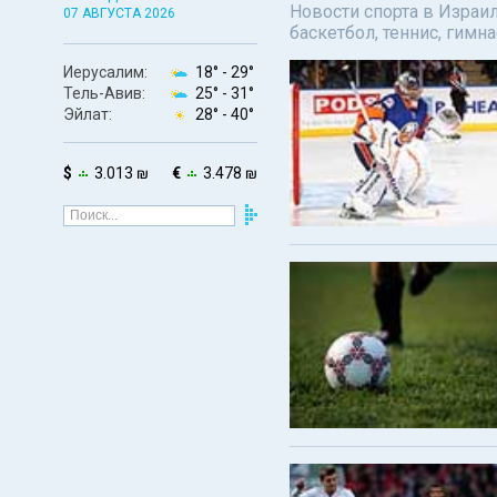
Новости спорта в Израил
07 АВГУСТА 2026
баскетбол, теннис, гимн
Иерусалим:
18° -
29°
Тель-Авив:
25° -
31°
Эйлат:
28° -
40°
$
3.013 ₪
€
3.478 ₪