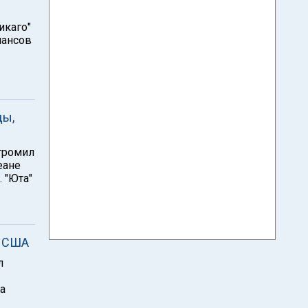
икаго"
шансов
ды,
згромил
еане
. "Юта"
в США
л
а