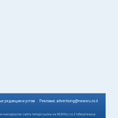
е редакции и устав
Реклама:
advertising@newsru.co.il
и материалов сайта гиперссылка на NEWSru.co.il обязательна.