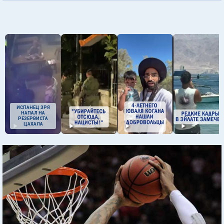
ИСПАНЕЦ ЗРЯ
НАПАЛ НА
РЕЗЕРВИСТА
ЦАХАЛА