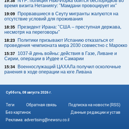
NYP: полиция Нью-Йорка боится беспорядков во
19:38
время визита Нетаниягу: "Мамдани провоцирует их"
Прорвавшиеся в Сеуту мигранты жалуются на
19:09
отсутствие условий для проживания
Президент Ирана: "США – преступная держава,
18:35
несмотря на переговоры"
Политики призывают Испанию отказаться от
18:23
проведения чемпионата мира 2030 совместно с Марокко
1037-й день войны: действия в Газе, Ливане и
15:37
Сирии, операции в Иудее и Самарии
Военнослужащий ЦАХАЛа получил осколочные
15:34
ранения в ходе операции на юге Ливана
Суббота, 08 августа 2026 г.
Теги
Обратная связь
Подписка на новости (RSS)
Без картинок
Данные редакции и устав
Реклама:
advertising@newsru.co.il