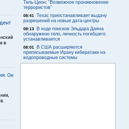
Тель-Цион: "Возможное проникновение
террористов"
Техас приостанавливает выдачу
08:41
разрешений на новые дата-центры
идент
В ходе поисков Эльдара Даяна
08:13
обнаружено тело, личность погибшего
анский
устанавливается
а в
В США расширяются
08:01
приписываемые Ирану кибератаки на
водопроводные системы
я. Он
нии,
в.