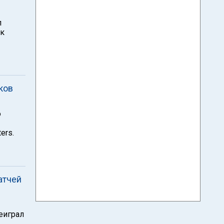
л
ик
ков
о
ers.
атчей
реиграл