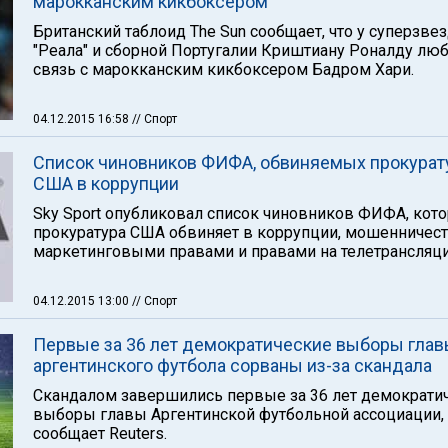
марокканским кикбоксером
Британский таблоид The Sun сообщает, что у суперзве
"Реала" и сборной Португалии Криштиану Роналду лю
связь с марокканским кикбоксером Бадром Хари.
04.12.2015 16:58
// Спорт
Список чиновников ФИФА, обвиняемых прокурат
США в коррупции
Sky Sport опубликовал список чиновников ФИФА, кот
прокуратура США обвиняет в коррупции, мошенничест
маркетинговыми правами и правами на телетрансляци
04.12.2015 13:00
// Спорт
Первые за 36 лет демократические выборы гла
аргентинского футбола сорваны из-за скандала
Скандалом завершились первые за 36 лет демократи
выборы главы Аргентинской футбольной ассоциации,
сообщает Reuters.