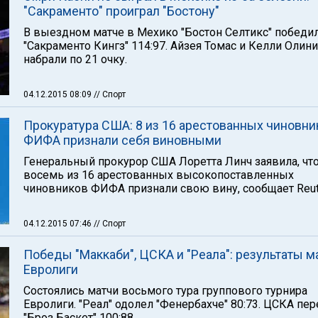
"Сакраменто" проиграл "Бостону"
В выездном матче в Мехико "Бостон Селтикс" победи
"Сакраменто Кингз" 114:97. Айзея Томас и Келли Олин
набрали по 21 очку.
04.12.2015 08:09
// Спорт
Прокуратура США: 8 из 16 арестованных чиновни
ФИФА признали себя виновными
Генеральный прокурор США Лоретта Линч заявила, чт
восемь из 16 арестованных высокопоставленных
чиновников ФИФА признали свою вину, сообщает Reut
04.12.2015 07:46
// Спорт
Победы "Маккаби", ЦСКА и "Реала": результаты м
Евролиги
Состоялись матчи восьмого тура группового турнира
Евролиги. "Реал" одолел "Фенербахче" 80:73. ЦСКА пе
"Броз Баскет" 100:88.