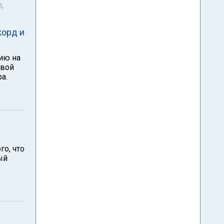
,
корд и
ию на
овой
а.
го, что
ый