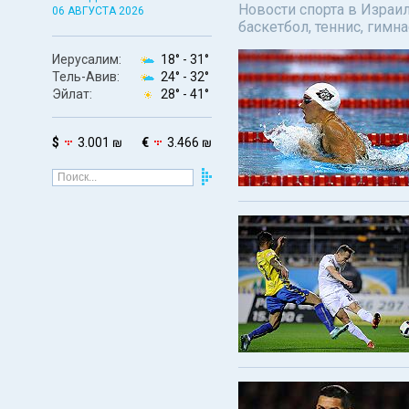
Новости спорта в Израил
06 АВГУСТА 2026
баскетбол, теннис, гимн
Иерусалим:
18° -
31°
Тель-Авив:
24° -
32°
Эйлат:
28° -
41°
$
3.001 ₪
€
3.466 ₪