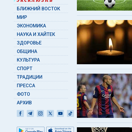
БЛИЖНИЙ ВОСТОК
МИР
ЭКОНОМИКА
НАУКА И ХАЙТЕК
ЗДОРОВЬЕ
ОБЩИНА
КУЛЬТУРА
СПОРТ
ТРАДИЦИИ
ПРЕССА
ФОТО
АРХИВ