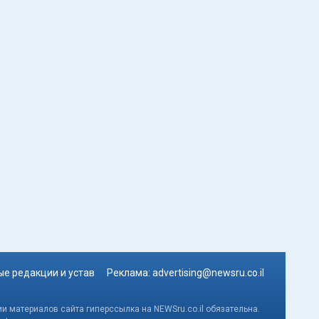
е редакции и устав
Реклама:
advertising@newsru.co.il
и материалов сайта гиперссылка на NEWSru.co.il обязательна.