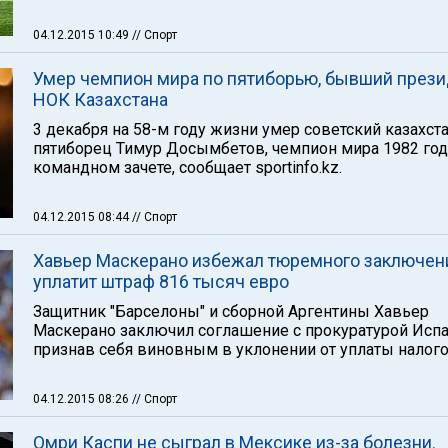
04.12.2015 10:49
// Спорт
Умер чемпион мира по пятиборью, бывший през
НОК Казахстана
3 декабря на 58-м году жизни умер советский казахст
пятиборец Тимур Досымбетов, чемпион мира 1982 год
командном зачете, сообщает sportinfo.kz.
04.12.2015 08:44
// Спорт
Хавьер Маскерано избежал тюремного заключени
уплатит штраф 816 тысяч евро
Защитник "Барселоны" и сборной Аргентины Хавьер
Маскерано заключил соглашение с прокуратурой Испа
признав себя виновным в уклонении от уплаты налого
04.12.2015 08:26
// Спорт
Омри Каспи не сыграл в Мексике из-за болезни.