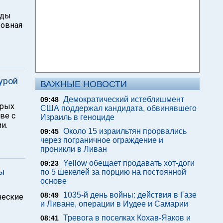
зды
бовная
урой
ВАЖНЫЕ НОВОСТИ
Демократический истеблишмент
09:48
орых
США поддержал кандидата, обвинявшего
ве с
Израиль в геноциде
и.
Около 15 израильтян прорвались
09:45
через пограничное ограждение и
проникли в Ливан
Yellow обещает продавать хот-доги
09:23
вы
по 5 шекелей за порцию на постоянной
основе
1035-й день войны: действия в Газе
08:49
ческие
и Ливане, операции в Иудее и Самарии
Тревога в поселках Кохав-Яаков и
08:41