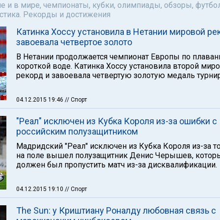
е и в мире, чемпионаты, кубки, олимпиады, обзоры, футбол
астика. Рекорды и достижения
Катинка Хоссу установила в Нетании мировой ре
завоевала четвертое золото
В Нетании продолжается чемпионат Европы по плаван
короткой воде. Катинка Хоссу установила второй мир
рекорд и завоевала четвертую золотую медаль турнир
04.12.2015 19:46
// Спорт
"Реал" исключен из Кубка Короля из-за ошибки с
российским полузащитником
Мадридский "Реал" исключен из Кубка Короля из-за то
на поле вышел полузащитник Денис Черышев, котор
должен был пропустить матч из-за дисквалификации.
04.12.2015 19:10
// Спорт
The Sun: у Криштиану Роналду любовная связь с