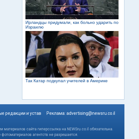
е редакции и устав
Реклама:
advertising@newsru.co.il
и материалов сайта гиперссылка на NEWSru.co.il обязательна.
е фотоматериалов агентств не разрешается.