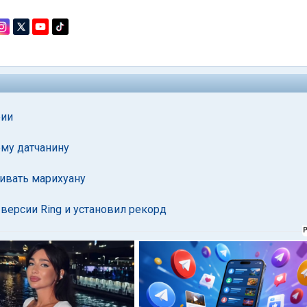
рии
ему датчанину
щивать марихуану
версии Ring и установил рекорд