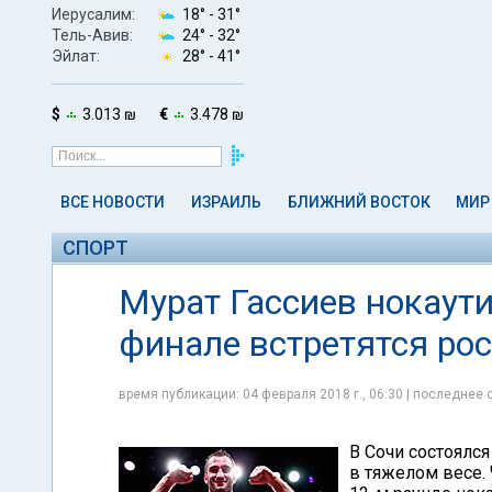
Иерусалим:
18° -
31°
Тель-Авив:
24° -
32°
Эйлат:
28° -
41°
$
3.013 ₪
€
3.478 ₪
ВСЕ НОВОСТИ
ИЗРАИЛЬ
БЛИЖНИЙ ВОСТОК
МИР
СПОРТ
Мурат Гассиев нокаут
финале встретятся ро
время публикации: 04 февраля 2018 г., 06:30 | последнее 
В Сочи состоялс
в тяжелом весе.