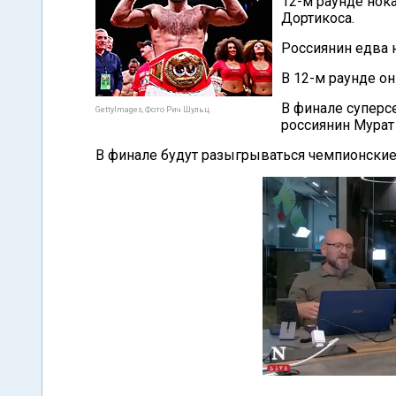
12-м раунде нок
Дортикоса.
Россиянин едва 
В 12-м раунде он
В финале суперсе
GettyImages, Фото Рич Шульц
россиянин Мурат 
В финале будут разыгрываться чемпионские