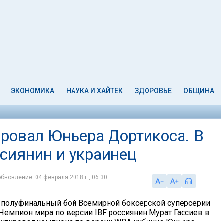
ЭКОНОМИКА
НАУКА И ХАЙТЕК
ЗДОРОВЬЕ
ОБЩИНА
ировал Юньера Дортикоса. В
ссиянин и украинец
обновление: 04 февраля 2018 г., 06:30
я полуфинальный бой Всемирной боксерской суперсерии
 Чемпион мира по версии IBF россиянин Мурат Гассиев в