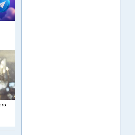
м
ers