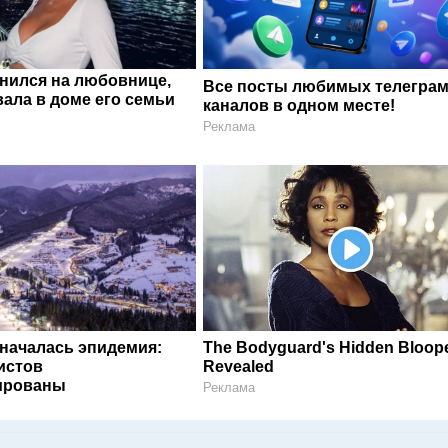
енился на любовнице,
Все посты любимых телегра
ала в доме его семьи
каналов в одном месте!
Реклама
 началась эпидемия:
The Bodyguard's Hidden Bloop
истов
Revealed
ированы
Реклама