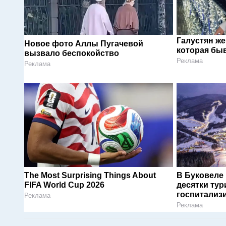
Галустян ж
Новое фото Аллы Пугачевой
которая быв
вызвало беспокойство
Реклама
Реклама
The Most Surprising Things About
В Буковеле
FIFA World Cup 2026
десятки тур
госпитализ
Реклама
Реклама