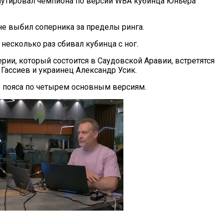
аутировал чемпиона по версии WBA кубинца Юньера
не выбил соперника за пределы ринга.
 несколько раз сбивал кубинца с ног.
рии, который состоится в Саудовской Аравии, встретятся
Гассиев и украинец Александр Усик.
 пояса по четырем основным версиям.