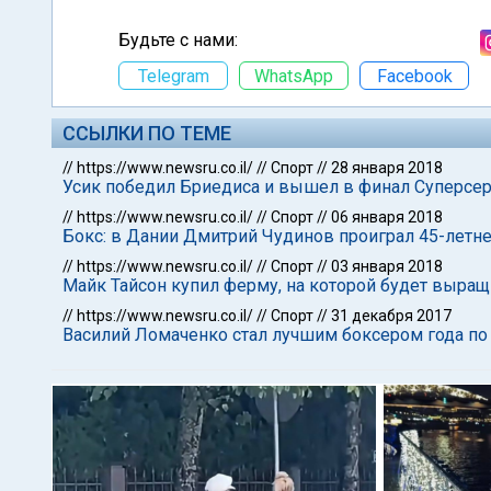
Будьте с нами:
Telegram
WhatsApp
Facebook
ССЫЛКИ ПО ТЕМЕ
//
https://www.newsru.co.il/
//
Спорт
//
28 января 2018
Усик победил Бриедиса и вышел в финал Суперсе
//
https://www.newsru.co.il/
//
Спорт
//
06 января 2018
Бокс: в Дании Дмитрий Чудинов проиграл 45-летн
//
https://www.newsru.co.il/
//
Спорт
//
03 января 2018
Майк Тайсон купил ферму, на которой будет выра
//
https://www.newsru.co.il/
//
Спорт
//
31 декабря 2017
Василий Ломаченко стал лучшим боксером года по 