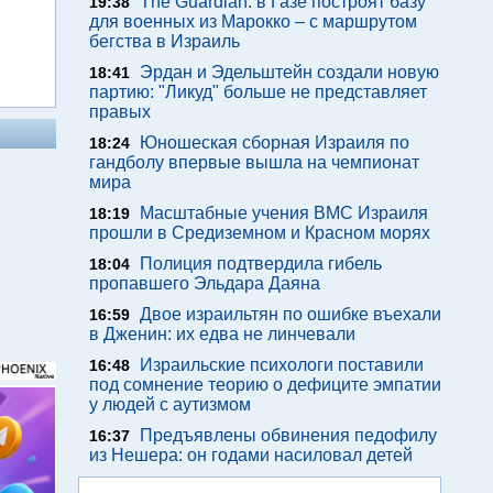
The Guardian: в Газе построят базу
19:38
для военных из Марокко – с маршрутом
бегства в Израиль
Эрдан и Эдельштейн создали новую
18:41
партию: "Ликуд" больше не представляет
правых
Юношеская сборная Израиля по
18:24
гандболу впервые вышла на чемпионат
мира
Масштабные учения ВМС Израиля
18:19
прошли в Средиземном и Красном морях
Полиция подтвердила гибель
18:04
пропавшего Эльдара Даяна
Двое израильтян по ошибке въехали
16:59
в Дженин: их едва не линчевали
Израильские психологи поставили
16:48
под сомнение теорию о дефиците эмпатии
у людей с аутизмом
Предъявлены обвинения педофилу
16:37
из Нешера: он годами насиловал детей