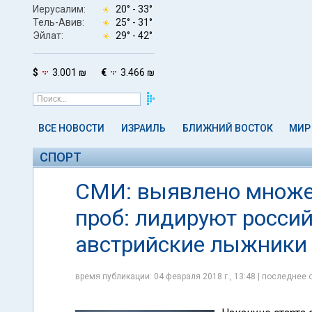
Иерусалим:
20° -
33°
Тель-Авив:
25° -
31°
Эйлат:
29° -
42°
$
3.001 ₪
€
3.466 ₪
ВСЕ НОВОСТИ
ИЗРАИЛЬ
БЛИЖНИЙ ВОСТОК
МИР
СПОРТ
СМИ: выявлено множе
проб: лидируют россий
австрийские лыжники
время публикации: 04 февраля 2018 г., 13:48 | последнее 