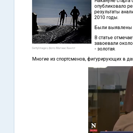
Накануне старта
опубликовало ре
результаты анал
2010 годы.
Были выявлены 2
В статье отмеча
завоевали около
- золотая.
GettyImages, Фото Матиас Хангст
Многие из спортсменов, фигурирующих в дан