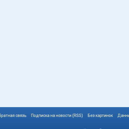
братная связь
Подписка на новости (RSS)
Без картинок
Данны