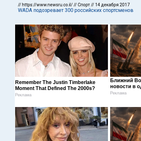
//
https://www.newsru.co.il/
//
Спорт
//
14 декабря 2017
WADA подозревает 300 российских спортсменов
Ближний Во
Remember The Justin Timberlake
новости в 
Moment That Defined The 2000s?
Реклама
Реклама