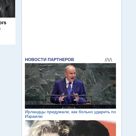
ors
s