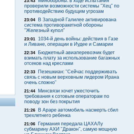
Минобороны: в ходе испытания
23:43
проверили возможности системы "Хец" по
противодействию будущим угрозам
В Западной Галилее активирована
23:04
система противоракетной обороны
"Железный купол"
1034-й день войны: действия в Газе
23:01
и Ливане, операции в Иудее и Самарии
Бюджетный авиаперевозчик будет
22:34
взимать плату за использование багажных
отсеков над креслами
Пезешкиан: "Сейчас поддерживать
22:33
связь с новым верховным лидером Ирана
очень сложно"
Минсвязи хочет ужесточить
21:44
требования к сотовым операторам по
поводу зон без покрытия
В Араре автомобиль насмерть сбил
21:26
трехлетнего ребенка
Германия передала ЦАХАЛу
21:06
субмарину АХИ "Дракон", самую мощную