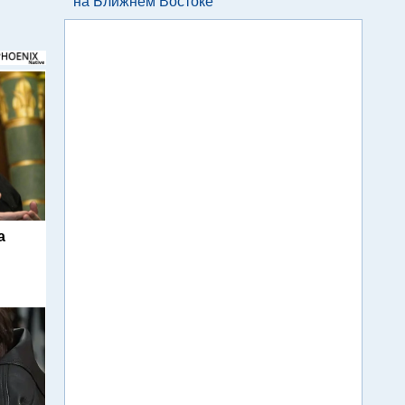
на Ближнем Востоке
а