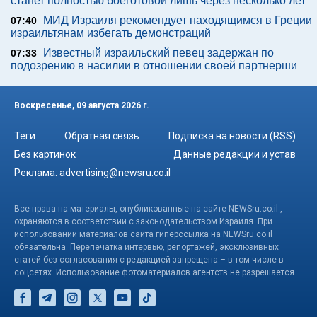
станет полностью боеготовой лишь через несколько лет
МИД Израиля рекомендует находящимся в Греции
07:40
израильтянам избегать демонстраций
Известный израильский певец задержан по
07:33
подозрению в насилии в отношении своей партнерши
Воскресенье, 09 августа 2026 г.
Теги
Обратная связь
Подписка на новости (RSS)
Без картинок
Данные редакции и устав
Реклама:
advertising@newsru.co.il
Все права на материалы, опубликованные на сайте NEWSru.co.il ,
охраняются в соответствии с законодательством Израиля. При
использовании материалов сайта гиперссылка на NEWSru.co.il
обязательна. Перепечатка интервью, репортажей, эксклюзивных
статей без согласования с редакцией запрещена – в том числе в
соцсетях. Использование фотоматериалов агентств не разрешается.