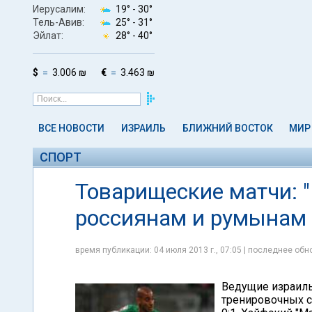
Иерусалим:
19° -
30°
Тель-Авив:
25° -
31°
Эйлат:
28° -
40°
$
3.006 ₪
€
3.463 ₪
ВСЕ НОВОСТИ
ИЗРАИЛЬ
БЛИЖНИЙ ВОСТОК
МИР
СПОРТ
Товарищеские матчи: 
россиянам и румынам
время публикации: 04 июля 2013 г., 07:05 | последнее обно
Ведущие израиль
тренировочных с