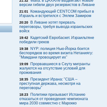
Walla: в ЦАХАЛе выдвигают новые
21:32
версии гибели двух резервистов в Ливане
Командующий CENTCOM прибыл в
21:01
Израиль и встретился с Эялем Замиром
В Ливане хотят прервать
20:20
переговоры, требуя вывода израильских
войск
Кадетский Евробаскет. Израильтяне
19:42
победили греков
NYP: полиция Нью-Йорка боится
19:38
беспорядков во время визита Нетаниягу:
"Мамдани провоцирует их"
Прорвавшиеся в Сеуту мигранты
19:09
жалуются на отсутствие условий для
проживания
Президент Ирана: "США –
18:35
преступная держава, несмотря на
переговоры"
Политики призывают Испанию
18:23
отказаться от проведения чемпионата
мира 2030 совместно с Марокко