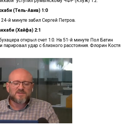
аккаби" уступил румынскому ЧФР (Клуж) 1:2.
каби (Тель-Авив) 1:0
 24-й минуте забил Сергей Петров.
ккаби (Хайфа) 2:1
бухацера открыл счет 1:0. На 51-й минуте Пол Батин
ри парировал удар с близкого расстояния. Флорин Костя