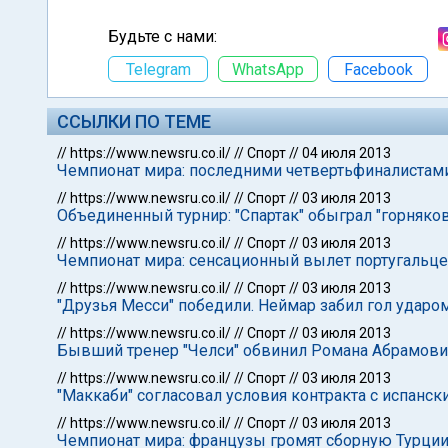
Будьте с нами:
Telegram
WhatsApp
Facebook
ССЫЛКИ ПО ТЕМЕ
//
https://www.newsru.co.il/
//
Спорт
//
04 июля 2013
Чемпионат мира: последними четвертьфиналистам
//
https://www.newsru.co.il/
//
Спорт
//
03 июля 2013
Объединенный турнир: "Спартак" обыграл "горняков
//
https://www.newsru.co.il/
//
Спорт
//
03 июля 2013
Чемпионат мира: сенсационный вылет португальце
//
https://www.newsru.co.il/
//
Спорт
//
03 июля 2013
"Друзья Месси" победили. Неймар забил гол ударом
//
https://www.newsru.co.il/
//
Спорт
//
03 июля 2013
Бывший тренер "Челси" обвинил Романа Абрамович
//
https://www.newsru.co.il/
//
Спорт
//
03 июля 2013
"Маккаби" согласовал условия контракта с испанс
//
https://www.newsru.co.il/
//
Спорт
//
03 июля 2013
Чемпионат мира: французы громят сборную Турции