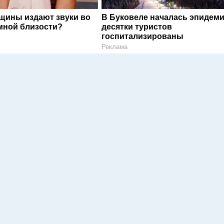
щины издают звуки во
В Буковеле началась эпидеми
мной близости?
десятки туристов
госпитализированы
Реклама