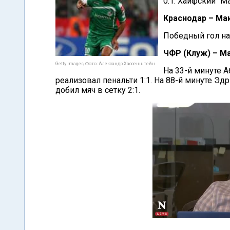
0:1. Хайфский "М
Краснодар – Мак
Победный гол на
ЧФР (Клуж) – Ма
Getty Images, Фото: Александр Хассенштейн
На 33-й минуте А
реализовал пенальти 1:1. На 88-й минуте Эд
добил мяч в сетку 2:1.