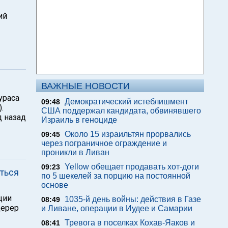
ий
ВАЖНЫЕ НОВОСТИ
ураса
Демократический истеблишмент
09:48
.
США поддержал кандидата, обвинявшего
 назад
Израиль в геноциде
Около 15 израильтян прорвались
09:45
через пограничное ограждение и
проникли в Ливан
Yellow обещает продавать хот-доги
09:23
аться
по 5 шекелей за порцию на постоянной
основе
ции
1035-й день войны: действия в Газе
08:49
дерер
и Ливане, операции в Иудее и Самарии
Тревога в поселках Кохав-Яаков и
08:41