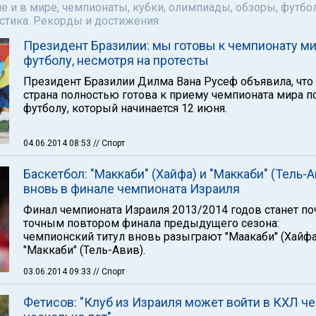
е и в мире, чемпионаты, кубки, олимпиады, обзоры, футбол
астика. Рекорды и достижения
Президент Бразилии: мы готовы к чемпионату ми
футболу, несмотря на протесты
Президент Бразилии Дилма Вана Русеф объявила, что
страна полностью готова к приему чемпионата мира п
футболу, который начинается 12 июня.
04.06.2014 08:53
// Спорт
Баскетбол: "Маккаби" (Хайфа) и "Маккаби" (Тель-А
вновь в финале чемпионата Израиля
Финал чемпионата Израиля 2013/2014 годов станет по
точным повтором финала предыдущего сезона:
чемпионский титул вновь разыграют "Маакаби" (Хайфа
"Маккаби" (Тель-Авив).
03.06.2014 09:33
// Спорт
Фетисов: "Клуб из Израиля может войти в КХЛ ч