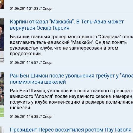
01.06.2014 21:23
// Спорт
Карпин отказал "Маккаби". В Тель-Авив может
вернуться Оскар Гарсия
Бывший главный тренер московского "Спартака" отка
возглавить тель-авивский "Маккаби". Он дал понять
руководству клуба, что не заинтересован в этом
предложении.
01.06.2014 16:57
// Спорт
Ран Бен Шимон после увольнения требует у "Апо
полмиллиона шекелей
Ран Бен Шимон, уволенный с поста главного тренера т
авивского "Апоэля" после неудачного сезона, намерен
получить у клуба компенсацию в размере полмиллио
шекелей.
01.06.2014 16:35
// Спорт
Президент Перес восхитился ростом Пау Газоля