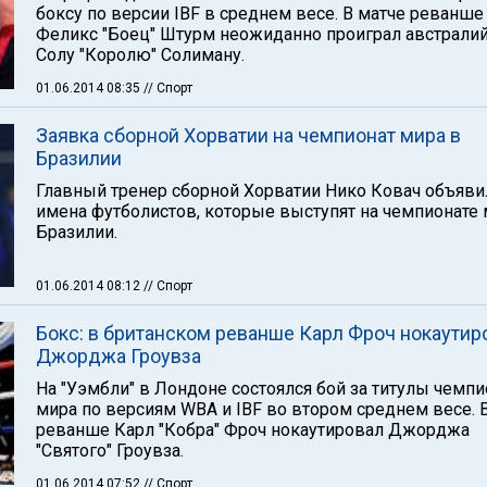
боксу по версии IBF в среднем весе. В матче реванш
Феликс "Боец" Штурм неожиданно проиграл австрали
Солу "Королю" Солиману.
01.06.2014 08:35
// Спорт
Заявка сборной Хорватии на чемпионат мира в
Бразилии
Главный тренер сборной Хорватии Нико Ковач объяви
имена футболистов, которые выступят на чемпионате 
Бразилии.
01.06.2014 08:12
// Спорт
Бокс: в британском реванше Карл Фроч нокаутир
Джорджа Гроувза
На "Уэмбли" в Лондоне состоялся бой за титулы чемпи
мира по версиям WBA и IBF во втором среднем весе. 
реванше Карл "Кобра" Фроч нокаутировал Джорджа
"Святого" Гроувза.
01.06.2014 07:52
// Спорт