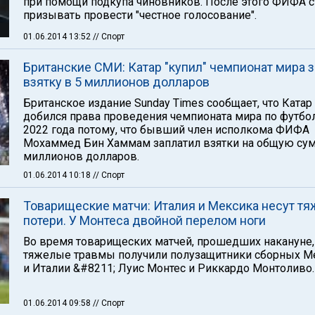
при помощи подкупа чиновников. После этого ФИФА с
призывать провести "честное голосование".
01.06.2014 13:52
// Спорт
Британские СМИ: Катар "купил" чемпионат мира з
взятку в 5 миллионов долларов
Британское издание Sunday Times сообщает, что Катар
добился права проведения чемпионата мира по футбо
2022 года потому, что бывший член исполкома ФИФА
Мохаммед Бин Хаммам заплатил взятки на общую су
миллионов долларов.
01.06.2014 10:18
// Спорт
Товарищеские матчи: Италия и Мексика несут т
потери. У Монтеса двойной перелом ноги
Во время товарищеских матчей, прошедших накануне,
тяжелые травмы получили полузащитники сборных М
и Италии &#8211; Луис Монтес и Риккардо Монтоливо.
01.06.2014 09:58
// Спорт