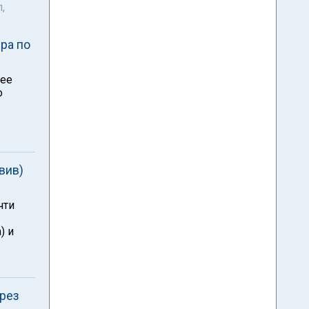
,
ра по
 ее
о
вив)
чти
) и
ерез