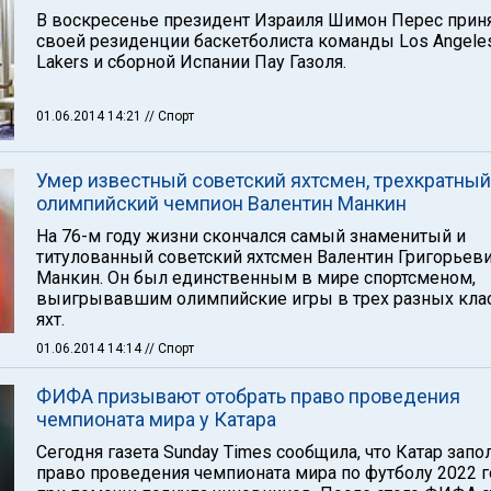
В воскресенье президент Израиля Шимон Перес прин
своей резиденции баскетболиста команды Los Angele
Lakers и сборной Испании Пау Газоля.
01.06.2014 14:21
// Спорт
Умер известный советский яхтсмен, трехкратный
олимпийский чемпион Валентин Манкин
На 76-м году жизни скончался самый знаменитый и
титулованный советский яхтсмен Валентин Григорьев
Манкин. Он был единственным в мире спортсменом,
выигрывавшим олимпийские игры в трех разных кла
яхт.
01.06.2014 14:14
// Спорт
ФИФА призывают отобрать право проведения
чемпионата мира у Катара
Сегодня газета Sunday Times сообщила, что Катар запо
право проведения чемпионата мира по футболу 2022 г