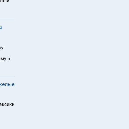
тали
а
лу
мму 5
яжелые
ексики