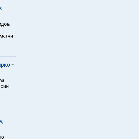
в
одов
 матчи
ирко –
за
рсии
,
по