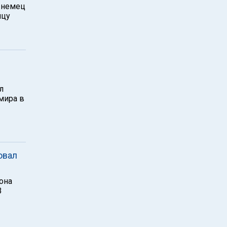
е немец
йцу
л
мира в
овал
она
В