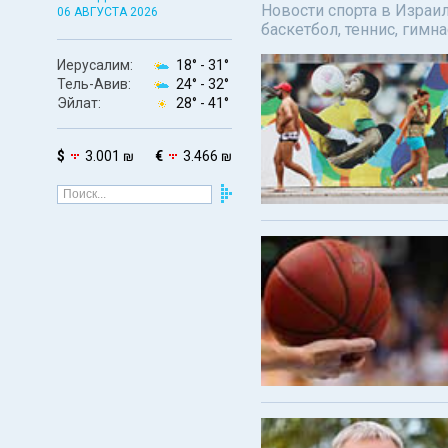
Новости спорта в Израил
06 АВГУСТА 2026
баскетбол, теннис, гимн
Иерусалим:
18° -
31°
Тель-Авив:
24° -
32°
Эйлат:
28° -
41°
$
3.001 ₪
€
3.466 ₪