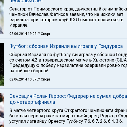
несколько лет"
Сенатор от Приморского края, двукратный олимпийск
чемпион Вячеслав Фетисов заявил, что не исключает
варианта, при котором клуб КХЛ сможет появиться в
Израиле.
02.06.2014 19:05
// Спорт
Футбол: сборная Израиля выиграла у Гондураса
Сборная Израиля по футболу выиграла у сборной Гонд
со счетом 4:2 в товарищеском матче в Хьюстоне (США)
Предыдущую победу израильтяне одержали ровно год
на той же сборной.
02.06.2014 10:37
// Спорт
Сенсация Ролан Гаррос: Федерер не сумел добр
до четвертьфинала
В матче четвертого круга Открытого чемпионата Фран
бывшая первая ракетка мира швейцарец Роджер Фе
уступил латвийцу Эрнесту Гулбису 7:6, 6:7, 2:6, 6:4, 3:6.