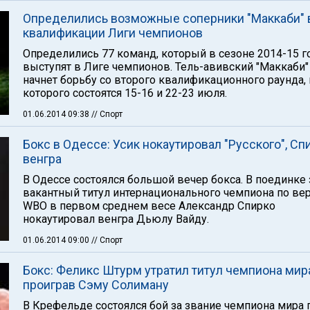
Определились возможные соперники "Маккаби" 
квалификации Лиги чемпионов
Определились 77 команд, который в сезоне 2014-15 г
выступят в Лиге чемпионов. Тель-авивский "Маккаби"
начнет борьбу со второго квалификационного раунда,
которого состоятся 15-16 и 22-23 июля.
01.06.2014 09:38
// Спорт
Бокс в Одессе: Усик нокаутировал "Русского", Сп
венгра
В Одессе состоялся большой вечер бокса. В поединке 
вакантный титул интернационального чемпиона по ве
WBO в первом среднем весе Александр Спирко
нокаутировал венгра Дьюлу Вайду.
01.06.2014 09:00
// Спорт
Бокс: Феликс Штурм утратил титул чемпиона мира
проиграв Сэму Солиману
В Крефельде состоялся бой за звание чемпиона мира 