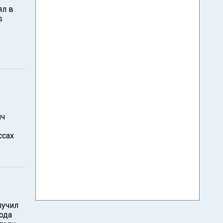
ял в
s
ич
ссах
лучил
ода