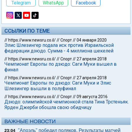
Telegram
WhatsApp
Facebook
ССЫЛКИ ПО ТЕМЕ
//
https://www.newsru.co.il/
//
Спорт
//
04 января 2020
Элис Шлезингер подала иск против Израильской
федерации дзюдо. Сумма - 4 миллиона шекелей
//
https://www.newsru.co.il/
//
Спорт
//
27 апреля 2018
Чемпионат Европы по дзюдо: Саги Муки вышел в
финал
//
https://www.newsru.co.il/
//
Спорт
//
27 апреля 2018
Чемпионат Европы по дзюдо: Саги Муки и Элис
Шлезингер вышли в полуфинал
//
https://www.newsru.co.il/
//
Спорт
//
09 августа 2016
Дзюдо: олимпийской чемпионкой стала Тина Трстеньяк.
Ярден Джерби обошла свою обидчицу
ВАЖНЫЕ НОВОСТИ
"Апоэль" победил поляков. Результаты матчей
23:04