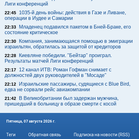
Лиги конференций
1035-й день войны: действия в Газе и Ливане,
22:45
операции в Иудее и Самарии
Младенец подавился пакетом в Бней-Браке, его
22:33
состояние критическое
Компания, занимающаяся помощью в эмиграции
22:30
израильтян, обратилась за защитой от кредиторов
Киевляне победили. "Бейтар" проиграл.
22:28
Результаты матчей Лиги конференций
12 канал ИТВ: Роман Гофман снимает с
22:17
должностей двух руководителей в "Мосаде"
Израильские пассажиры, судящиеся с Blue Bird,
22:12
едва не сорвали рейс авиакомпании
В Великобритании был задержан мужчина,
21:42
пришедший в больницу в образе смерти с косой
Пятница, 07 августа 2026 г.
Теги
Обратная связь
Подписка на новости (RSS)