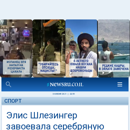
ИСПАНЕЦ ЗРЯ
НАПАЛ НА
РЕЗЕРВИСТА
ЦАХАЛА
04 ИЮНЯ 2021
|
22:51
СПОРТ
Элис Шлезингер
завоевала серебряную