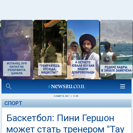
ИСПАНЕЦ ЗРЯ
НАПАЛ НА
РЕЗЕРВИСТА
ЦАХАЛА
04 МАРТА 2007
|
11:39
СПОРТ
Баскетбол: Пини Гершон
может стать тренером "Тау