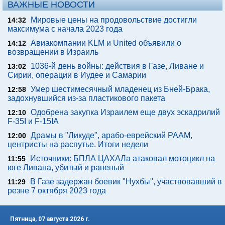
ВАЖНЫЕ НОВОСТИ
Мировые цены на продовольствие достигли
14:32
максимума с начала 2023 года
Авиакомпании KLM и United объявили о
14:12
возвращении в Израиль
1036-й день войны: действия в Газе, Ливане и
13:02
Сирии, операции в Иудее и Самарии
Умер шестимесячный младенец из Бней-Брака,
12:58
задохнувшийся из-за пластикового пакета
Одобрена закупка Израилем еще двух эскадрилий
12:10
F-35I и F-15IA
Драмы в "Ликуде", арабо-еврейский РААМ,
12:00
центристы на распутье. Итоги недели
Источники: БПЛА ЦАХАЛа атаковал мотоцикл на
11:55
юге Ливана, убитый и раненый
В Газе задержан боевик "Нухбы", участвовавший в
11:29
резне 7 октября 2023 года
Пятница, 07 августа 2026 г.