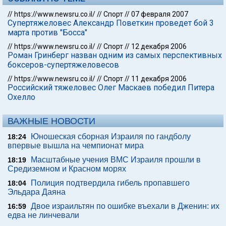
//
https://www.newsru.co.il/
//
Спорт
//
07 февраля 2007
Супертяжеловес Александр Поветкин проведет бой 3
марта против "Босса"
//
https://www.newsru.co.il/
//
Спорт
//
12 декабря 2006
Роман Гринберг назван одним из самых перспективных
боксеров-супертяжеловесов
//
https://www.newsru.co.il/
//
Спорт
//
11 декабря 2006
Российский тяжеловес Олег Маскаев победил Питера
Охелло
ВАЖНЫЕ НОВОСТИ
Юношеская сборная Израиля по гандболу
18:24
впервые вышла на чемпионат мира
Масштабные учения ВМС Израиля прошли в
18:19
Средиземном и Красном морях
Полиция подтвердила гибель пропавшего
18:04
Эльдара Даяна
Двое израильтян по ошибке въехали в Дженин: их
16:59
едва не линчевали