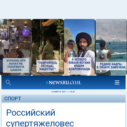
ИСПАНЕЦ ЗРЯ
НАПАЛ НА
РЕЗЕРВИСТА
ЦАХАЛА
04 МАРТА 2007
|
15:29
СПОРТ
Российский
супертяжеловес