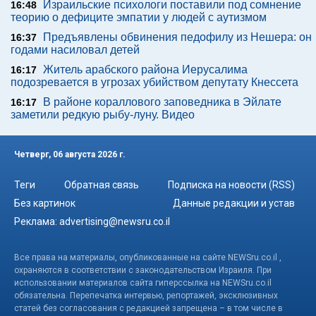
Израильские психологи поставили под сомнение
16:48
теорию о дефиците эмпатии у людей с аутизмом
Предъявлены обвинения педофилу из Нешера: он
16:37
годами насиловал детей
Житель арабского района Иерусалима
16:17
подозревается в угрозах убийством депутату Кнессета
В районе кораллового заповедника в Эйлате
16:17
заметили редкую рыбу-луну. Видео
Четверг, 06 августа 2026 г.
Теги
Обратная связь
Подписка на новости (RSS)
Без картинок
Данные редакции и устав
Реклама:
advertising@newsru.co.il
Все права на материалы, опубликованные на сайте NEWSru.co.il ,
охраняются в соответствии с законодательством Израиля. При
использовании материалов сайта гиперссылка на NEWSru.co.il
обязательна. Перепечатка интервью, репортажей, эксклюзивных
статей без согласования с редакцией запрещена – в том числе в