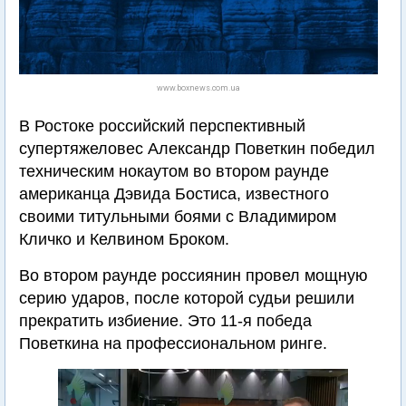
www.boxnews.com.ua
В Ростоке российский перспективный
супертяжеловес Александр Поветкин победил
техническим нокаутом во втором раунде
американца Дэвида Бостиса, известного
своими титульными боями с Владимиром
Кличко и Келвином Броком.
Во втором раунде россиянин провел мощную
серию ударов, после которой судьи решили
прекратить избиение. Это 11-я победа
Поветкина на профессиональном ринге.