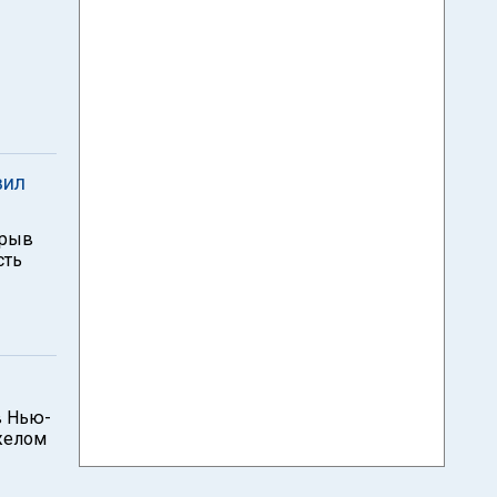
вил
трыв
сть
в Нью-
желом