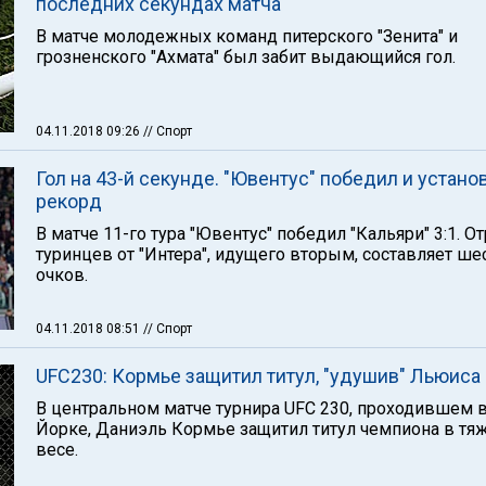
последних секундах матча
В матче молодежных команд питерского "Зенита" и
грозненского "Ахмата" был забит выдающийся гол.
04.11.2018 09:26
// Спорт
Гол на 43-й секунде. "Ювентус" победил и устано
рекорд
В матче 11-го тура "Ювентус" победил "Кальяри" 3:1. О
туринцев от "Интера", идущего вторым, составляет ше
очков.
04.11.2018 08:51
// Спорт
UFC230: Кормье защитил титул, "удушив" Льюиса
В центральном матче турнира UFC 230, проходившем 
Йорке, Даниэль Кормье защитил титул чемпиона в тя
весе.