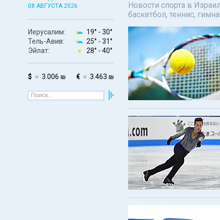
Новости спорта в Израил
08 АВГУСТА 2026
баскетбол, теннис, гимн
Иерусалим:
19° -
30°
Тель-Авив:
25° -
31°
Эйлат:
28° -
40°
$
3.006 ₪
€
3.463 ₪