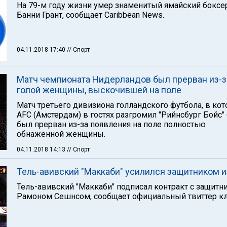
На 79-м году жизни умер знаменитый ямайский боксе
Банни Грант, сообщает Caribbean News.
04.11.2018 17:40
// Спорт
Матч чемпионата Нидерландов был прерван из-з
голой женщины, выскочившей на поле
Матч третьего дивизиона голландского футбола, в ко
AFC (Амстердам) в гостях разгромил "Рийнсбург Бойс" 6
был прерван из-за появления на поле полностью
обнаженной женщины.
04.11.2018 14:13
// Спорт
Тель-авивский "Маккаби" усилился защитником 
Тель-авивский "Маккаби" подписал контракт с защитн
Рамоном Сешнсом, сообщает официальный твиттер кл