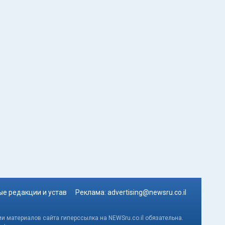
е редакции и устав
Реклама:
advertising@newsru.co.il
и материалов сайта гиперссылка на NEWSru.co.il обязательна.