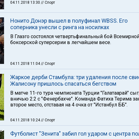
04.11.2018 13:30
// Спорт
Нонито Донэр вышел в полуфинал WBSS. Его
соперника унесли с ринга на носилках
В Глазго состоялся четвертьфинальный бой Всемирно
боксерской суперсерии в легчайшем весе.
04.11.2018 11:04
// Спорт
Жаркое дерби Стамбула: три удаления после сви
Жалисону пришлось спасаться бегством
В матче 11-го тура чемпионата Турции "Галатаарай" сы
вничью 2:2 с "Фенербахче". Команда Фатиха Терима з
второе место, отставая на 4 очка от "Истанбул ББ".
04.11.2018 10:24
// Спорт
Футболист "Зенита" забил гол ударом с центра по