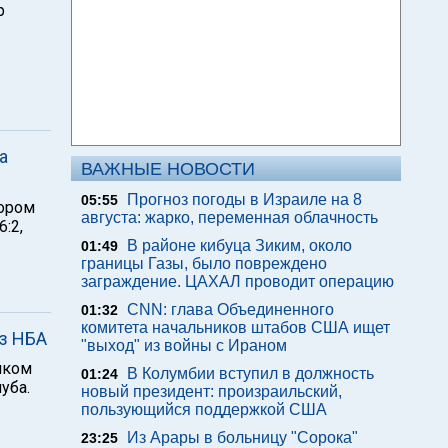
р
а
ВАЖНЫЕ НОВОСТИ
Прогноз погоды в Израиле на 8
05:55
тором
августа: жарко, переменная облачность
:2,
В районе кибуца Зиким, около
01:49
границы Газы, было повреждено
заграждение. ЦАХАЛ проводит операцию
CNN: глава Объединенного
01:32
комитета начальников штабов США ищет
из НБА
"выход" из войны с Ираном
иком
В Колумбии вступил в должность
01:24
уба.
новый президент: произраильский,
пользующийся поддержкой США
Из Арары в больницу "Сорока"
23:25