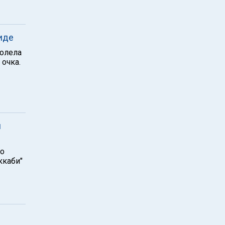
иде
долела
 очка.
й
по
ккаби"