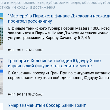
е и в мире, чемпионаты, кубки, олимпиады, обзоры, футбол
астика. Рекорды и достижения
"Мастерс" в Париже: в финале Джокович неожид
проиграл россиянину
В финале теннисного турнира серии Masters 1000, кот
завершился в Париже, Новак Джокович сенсационно
уступил россиянину Карену Хачанову 5:7, 4:6.
04.11.2018 19:42
// Спорт
Гран-при в Хельсинки: победил Юдзуру Ханю,
израильский фигурист на девятом месте
В Хельсинки проходит Гран-При по фигурному катанию
соревнованиях мужчин победил японец Юдзуру Ханю.
04.11.2018 18:56
// Спорт
Умер знаменитый боксер Банни Грант