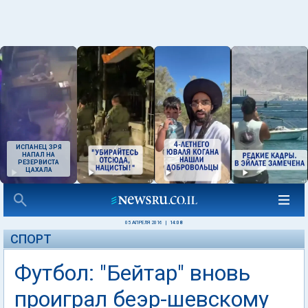
ИСПАНЕЦ ЗРЯ
НАПАЛ НА
РЕЗЕРВИСТА
ЦАХАЛА
05 АПРЕЛЯ 2016
|
14:08
СПОРТ
Футбол: "Бейтар" вновь
проиграл беэр-шевскому