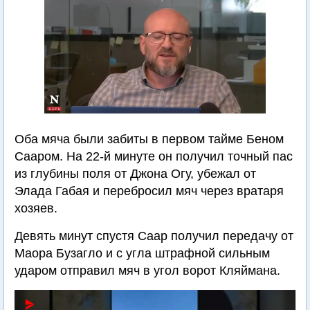
Оба мяча были забиты в первом тайме Беном
Сааром. На 22-й минуте он получил точный пас
из глубины поля от Джона Огу, убежал от
Элада Габая и перебросил мяч через вратаря
хозяев.
Девять минут спустя Саар получил передачу от
Маора Бузагло и с угла штрафной сильным
ударом отправил мяч в угол ворот Кляймана.