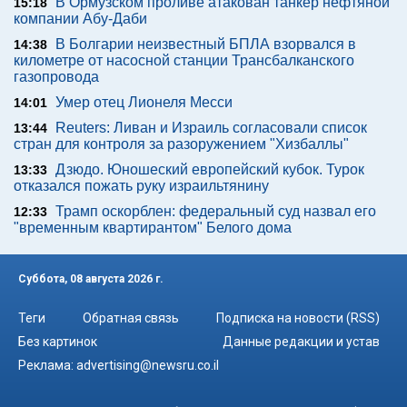
В Ормузском проливе атакован танкер нефтяной
15:18
компании Абу-Даби
В Болгарии неизвестный БПЛА взорвался в
14:38
километре от насосной станции Трансбалканского
газопровода
Умер отец Лионеля Месси
14:01
Reuters: Ливан и Израиль согласовали список
13:44
стран для контроля за разоружением "Хизбаллы"
Дзюдо. Юношеский европейский кубок. Турок
13:33
отказался пожать руку израильтянину
Трамп оскорблен: федеральный суд назвал его
12:33
"временным квартирантом" Белого дома
Суббота, 08 августа 2026 г.
Теги
Обратная связь
Подписка на новости (RSS)
Без картинок
Данные редакции и устав
Реклама:
advertising@newsru.co.il