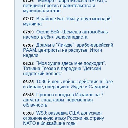
"Мекорот" обратилась в БАГАЦ с
07:36
петицией против правительства и
муниципалитетов
В районе Бат-Яма утонул молодой
07:17
мужчина
Около Бейт-Шемеша автомобиль
07:09
насмерть сбил велосипедиста
Драмы в "Ликуде", арабо-еврейский
07:07
РААМ, центристы на распутье. Итоги
недели
"Моя хуцпа здесь мне подходит".
06:32
Татьяна Глезер в передаче "Детский
недетский вопрос"
1036-й день войны: действия в Газе
06:25
и Ливане, операции в Иудее и Самарии
Прогноз погоды в Израиле на 7
05:45
августа: спад жары, переменная
облачность
WSJ: разведка США допускает
05:08
ограниченную атаку России на страну
NATO в ближайшие годы