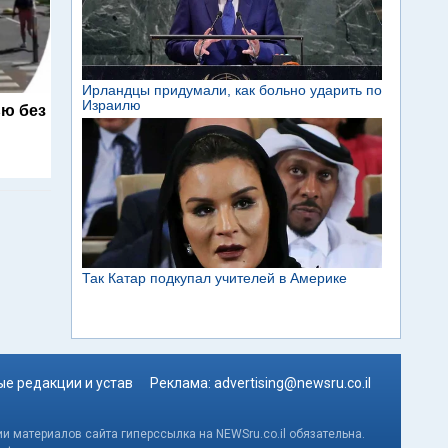
ю без
е редакции и устав
Реклама:
advertising@newsru.co.il
и материалов сайта гиперссылка на NEWSru.co.il обязательна.