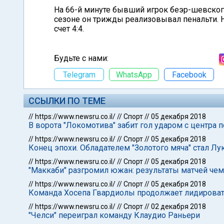
На 66-й минуте бывший игрок беэр-шевского 
сезоне он трижды реализовывал пенальти. Н
счет 4:4.
Будьте с нами:
Telegram
WhatsApp
Facebook
ССЫЛКИ ПО ТЕМЕ
//
https://www.newsru.co.il/
//
Спорт
//
05 декабря 2018
В ворота "Локомотива" забит гол ударом с центра 
//
https://www.newsru.co.il/
//
Спорт
//
05 декабря 2018
Конец эпохи. Обладателем "Золотого мяча" стал Лу
//
https://www.newsru.co.il/
//
Спорт
//
05 декабря 2018
"Маккаби" разгромил южан: результаты матчей чем
//
https://www.newsru.co.il/
//
Спорт
//
05 декабря 2018
Команда Хосепа Гвардиолы продолжает лидироват
//
https://www.newsru.co.il/
//
Спорт
//
02 декабря 2018
"Челси" переиграл команду Клаудио Раньери