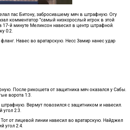
делал пас Битону, забросившему мяч в штрафную. Огу
казал комментатор "самый низкорослый игрок в этой
На 17-й минуте Меликсон навесил в центр штрафной.
у 0:2.
 фланг. Навес во вратарскую. Несс Замир нанес удар
фную. После рикошета от защитника мяч оказался у Сабы.
ые ворота 1:3.
 штрафную. Вермут повозился с защитником и навесил.
 угол 2:3.
у. Тот от лицевой линии навесил во вратарскую. Найджел
 угол 2:4.