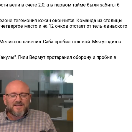
ости вели в счете 2:0, а в первом тайме были забиты 6
сезоне гегемония южан окончится. Команда из столицы
четвертое место и на 12 очков отстает от тель-авивского
Меликсон навесил. Саба пробил головой. Мяч угодил в
акулы". Гили Вермут протаранил оборону и пробил в