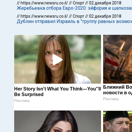
//
https://www.newsru.co.il/
//
Спорт
//
02 декабря 2018
Жеребьевка отбора Евро-2020: эйфория и шапкозак
//
https://www.newsru.co.il/
//
Спорт
//
02 декабря 2018
Дублин отправил Израиль в "группу равных возмо
Ближний Во
Her Story Isn't What You Think—You''ll
новости в 
Be Surprised
Реклама
Реклама