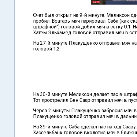
Счет был открыт на 9-й минуте. Меликсон с
пробил. Вратарь мяч парировал. Саба (как с
штрафной") головой добил мяч в сетку 0:1. 
Хатем Эльхамед головой отправил мяч в сетк
На 27-й минуте Плакущенко отправил мяч на
головой 1:2.
На 30-й минуте Меликсон делает пас в штра
Тот прострелил Бен Саар отправил мяч в пуст
Через 2 минуты Плакущенко забросил мяч в
Плакущенко головой отправил мяч в дальний
На 39-й минуте Саба сделал пас на ход Саар
Хассельбанк головой вколотил мяч в ближний