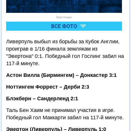
Getty Images
ВСЕ ФОТО
Ливерпуль выбыл из борьбы за Кубок Англии,
проиграв в 1/16 финала землякам из
"Эвертона" 0:1. Победный гол Гослинг забил на
117-й минуте.
Астон Вилла (Бирмингем) – Донкастер 3:1
Ноттингем Форрест – Дерби 2:3
Блэкберн – Сандерленд 2:1
Таль Бен Хаим не принимал участия в игре.
Победный гол Маккарти забил на 117-й минуте.
Эвертон (Ливерпуль) – Ливерпуль 1:0