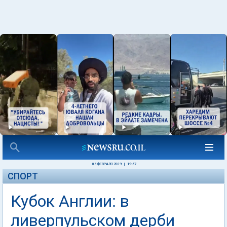
05 ФЕВРАЛЯ 2009
|
19:57
СПОРТ
Кубок Англии: в
ливерпульском дерби