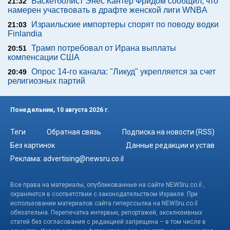
Баскетболист Энес Кантер Фридом сообщил, что
21:32
намерен участвовать в драфте женской лиги WNBA
Израильские импортеры спорят по поводу водки
21:03
Finlandia
Трамп потребовал от Ирана выплаты
20:51
компенсации США
Опрос 14-го канала: "Ликуд" укрепляется за счет
20:49
религиозных партий
Понедельник, 10 августа 2026 г.
Теги
Обратная связь
Подписка на новости (RSS)
Без картинок
Данные редакции и устав
Реклама:
advertising@newsru.co.il
Все права на материалы, опубликованные на сайте NEWSru.co.il ,
охраняются в соответствии с законодательством Израиля. При
использовании материалов сайта гиперссылка на NEWSru.co.il
обязательна. Перепечатка интервью, репортажей, эксклюзивных
статей без согласования с редакцией запрещена – в том числе в