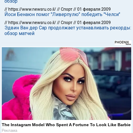
обзор
//
https://www.newsru.co.il/
//
Спорт
//
01 февраля 2009
Йоси Бенаюн помог "Ливерпулю" победить "Челси"
//
https://www.newsru.co.il/
//
Спорт
//
01 февраля 2009
Эдвин Ван дер Сар продолжает устанавливать рекорды:
обзор матчей
The Instagram Model Who Spent A Fortune To Look Like Barbie
Реклама