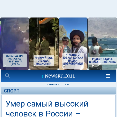
ИСПАНЕЦ ЗРЯ
НАПАЛ НА
РЕЗЕРВИСТА
ЦАХАЛА
05 ЯНВАРЯ 2012
|
10:07
СПОРТ
Умер самый высокий
человек в России –