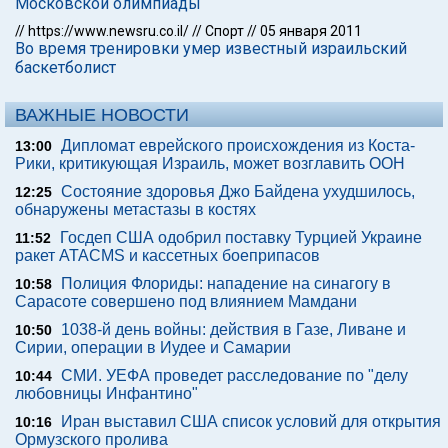
Московской олимпиады
//
https://www.newsru.co.il/
//
Спорт
//
05 января 2011
Во время тренировки умер известный израильский
баскетболист
ВАЖНЫЕ НОВОСТИ
Дипломат еврейского происхождения из Коста-
13:00
Рики, критикующая Израиль, может возглавить ООН
Состояние здоровья Джо Байдена ухудшилось,
12:25
обнаружены метастазы в костях
Госдеп США одобрил поставку Турцией Украине
11:52
ракет ATACMS и кассетных боеприпасов
Полиция Флориды: нападение на синагогу в
10:58
Сарасоте совершено под влиянием Мамдани
1038-й день войны: действия в Газе, Ливане и
10:50
Сирии, операции в Иудее и Самарии
СМИ. УЕФА проведет расследование по "делу
10:44
любовницы Инфантино"
Иран выставил США список условий для открытия
10:16
Ормузского пролива