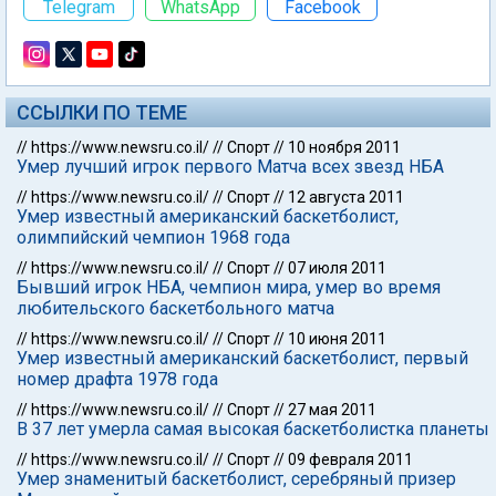
Telegram
WhatsApp
Facebook
ССЫЛКИ ПО ТЕМЕ
//
https://www.newsru.co.il/
//
Спорт
//
10 ноября 2011
Умер лучший игрок первого Матча всех звезд НБА
//
https://www.newsru.co.il/
//
Спорт
//
12 августа 2011
Умер известный американский баскетболист,
олимпийский чемпион 1968 года
//
https://www.newsru.co.il/
//
Спорт
//
07 июля 2011
Бывший игрок НБА, чемпион мира, умер во время
любительского баскетбольного матча
//
https://www.newsru.co.il/
//
Спорт
//
10 июня 2011
Умер известный американский баскетболист, первый
номер драфта 1978 года
//
https://www.newsru.co.il/
//
Спорт
//
27 мая 2011
В 37 лет умерла самая высокая баскетболистка планеты
//
https://www.newsru.co.il/
//
Спорт
//
09 февраля 2011
Умер знаменитый баскетболист, серебряный призер