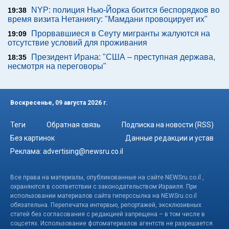
NYP: полиция Нью-Йорка боится беспорядков во
19:38
время визита Нетаниягу: "Мамдани провоцирует их"
Прорвавшиеся в Сеуту мигранты жалуются на
19:09
отсутствие условий для проживания
Президент Ирана: "США – преступная держава,
18:35
несмотря на переговоры"
Воскресенье, 09 августа 2026 г.
Теги
Обратная связь
Подписка на новости (RSS)
Без картинок
Данные редакции и устав
Реклама:
advertising@newsru.co.il
Все права на материалы, опубликованные на сайте NEWSru.co.il ,
охраняются в соответствии с законодательством Израиля. При
использовании материалов сайта гиперссылка на NEWSru.co.il
обязательна. Перепечатка интервью, репортажей, эксклюзивных
статей без согласования с редакцией запрещена – в том числе в
соцсетях. Использование фотоматериалов агентств не разрешается.