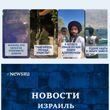
ИСПАНЕЦ ЗРЯ
НАПАЛ НА
РЕЗЕРВИСТА
ЦАХАЛА