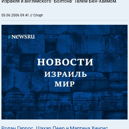
Израиля и английского "Болтона" Талем Бен-Хаимом.
05.06.2006 09:41
// Спорт
Ролан Гаррос. Шахар Пеер и Мартина Хингис