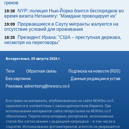
греков
NYP: полиция Нью-Йорка боится беспорядков во
19:38
время визита Нетаниягу: "Мамдани провоцирует их"
Прорвавшиеся в Сеуту мигранты жалуются на
19:09
отсутствие условий для проживания
Президент Ирана: "США – преступная держава,
18:35
несмотря на переговоры"
Воскресенье, 09 августа 2026 г.
Теги
Обратная связь
Подписка на новости (RSS)
Без картинок
Данные редакции и устав
Реклама:
advertising@newsru.co.il
Все права на материалы, опубликованные на сайте NEWSru.co.il ,
охраняются в соответствии с законодательством Израиля. При
использовании материалов сайта гиперссылка на NEWSru.co.il
обязательна. Перепечатка интервью, репортажей, эксклюзивных
статей без согласования с редакцией запрещена – в том числе в
соцсетях. Использование фотоматериалов агентств не разрешается.