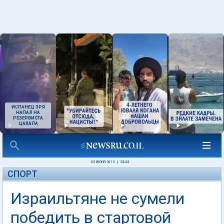
ИСПАНЕЦ ЗРЯ
НАПАЛ НА
РЕЗЕРВИСТА
ЦАХАЛА
05 ИЮНЯ 2013
|
23:42
СПОРТ
Израильтяне не сумели
победить в стартовой