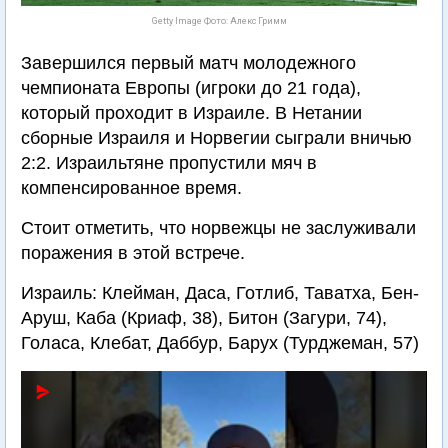
Getty Image Фото: Алекс Гримм
Завершился первый матч молодежного
чемпионата Европы (игроки до 21 года),
который проходит в Израиле. В Нетании
сборные Израиля и Норвегии сыграли вничью
2:2. Израильтяне пропустили мяч в
компенсированное время.
Стоит отметить, что норвежцы не заслуживали
поражения в этой встрече.
Израиль: Клейман, Даса, Готлиб, Таватха, Бен-
Аруш, Каба (Криаф, 38), Битон (Загури, 74),
Голаса, Клебат, Даббур, Барух (Турджеман, 57)