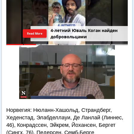
4-летний Юваль Коган найден
Read More
добровольцами
Норвегия: Нюланн-Хашольд, Страндберг,
Хеденстад, Элабделлауи, Де Ланлай (Линнес,
46), Конрадссен, Эйкрем, Йохансен, Бергет
(Сингх, 76), Педерсен, Семб-Берге