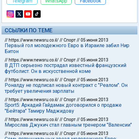
Telegram
WhatsApp
Facebook
ССЫЛКИ ПО ТЕМЕ
//
https://www.newsru.co.il/
//
Спорт
//
05 июня 2013
Первый гол молодежного Евро в Израиле забил Нир
Битон
//
https://www.newsru.co.il/
//
Спорт
//
05 июня 2013
В ДТП серьезно пострадал известный французский
футболист. Он в искусственной коме
//
https://www.newsru.co.il/
//
Спорт
//
05 июня 2013
Роналду не подписал новый контракт с "Реалом". Он
требует увеличения зарплаты
//
https://www.newsru.co.il/
//
Спорт
//
05 июня 2013
Sport5: Аркадий Гайдамак договорился о продаже
"Бейтара" Тамиру Маджидову
//
https://www.newsru.co.il/
//
Спорт
//
05 июня 2013
Мирослав Джукич стал главным тренером "Валенсии"
//
https://www.newsru.co.il/
//
Спорт
//
05 июня 2013
Семь потенциальных звезд молодежного Евро: