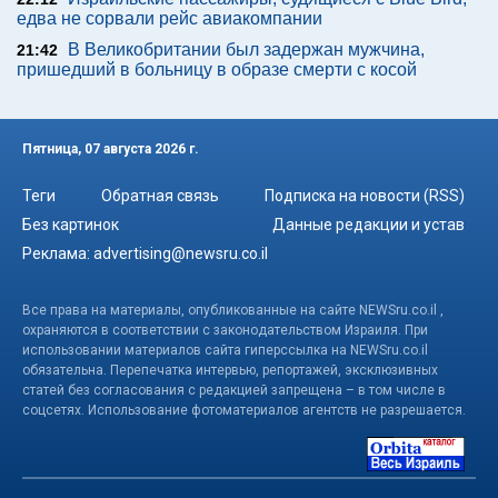
едва не сорвали рейс авиакомпании
В Великобритании был задержан мужчина,
21:42
пришедший в больницу в образе смерти с косой
Пятница, 07 августа 2026 г.
Теги
Обратная связь
Подписка на новости (RSS)
Без картинок
Данные редакции и устав
Реклама:
advertising@newsru.co.il
Все права на материалы, опубликованные на сайте NEWSru.co.il ,
охраняются в соответствии с законодательством Израиля. При
использовании материалов сайта гиперссылка на NEWSru.co.il
обязательна. Перепечатка интервью, репортажей, эксклюзивных
статей без согласования с редакцией запрещена – в том числе в
соцсетях. Использование фотоматериалов агентств не разрешается.