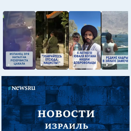
ИСПАНЕЦ ЗРЯ
НАПАЛ НА
РЕЗЕРВИСТА
ЦАХАЛА