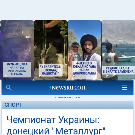
ИСПАНЕЦ ЗРЯ
НАПАЛ НА
РЕЗЕРВИСТА
ЦАХАЛА
06 АПРЕЛЯ 2008
|
19:36
СПОРТ
Чемпионат Украины:
донецкий "Металлург"