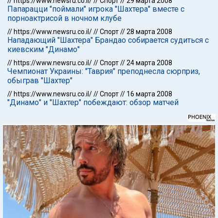
//
https://www.newsru.co.il/
//
Спорт
//
29 марта 2008
Папарацци "поймали" игрока "Шахтера" вместе с
порноактрисой в ночном клубе
//
https://www.newsru.co.il/
//
Спорт
//
28 марта 2008
Нападающий "Шахтера" Брандао собирается судиться с
киевским "Динамо"
//
https://www.newsru.co.il/
//
Спорт
//
24 марта 2008
Чемпионат Украины: "Таврия" преподнесла сюрприз,
обыграв "Шахтер"
//
https://www.newsru.co.il/
//
Спорт
//
16 марта 2008
"Динамо" и "Шахтер" побеждают: обзор матчей