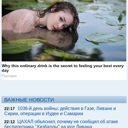
Why this ordinary drink is the secret to feeling your best every
day
Реклама
ВАЖНЫЕ НОВОСТИ
1036-й день войны: действия в Газе, Ливане и
22:17
Сирии, операции в Иудее и Самарии
ЦАХАЛ объяснил, почему не сообщил об атаке
22:12
беспилотника "Хизбаллы" на юге Ливана