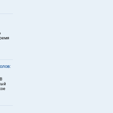
о
время
олов:
 В
ный
кое