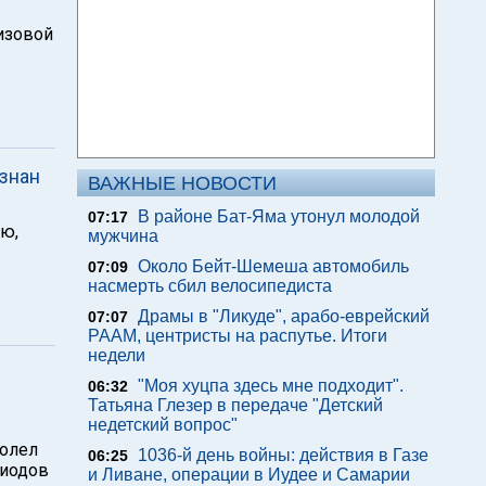
ризовой
знан
ВАЖНЫЕ НОВОСТИ
В районе Бат-Яма утонул молодой
07:17
ю,
мужчина
Около Бейт-Шемеша автомобиль
07:09
насмерть сбил велосипедиста
Драмы в "Ликуде", арабо-еврейский
07:07
РААМ, центристы на распутье. Итоги
недели
"Моя хуцпа здесь мне подходит".
06:32
Татьяна Глезер в передаче "Детский
недетский вопрос"
долел
1036-й день войны: действия в Газе
06:25
риодов
и Ливане, операции в Иудее и Самарии