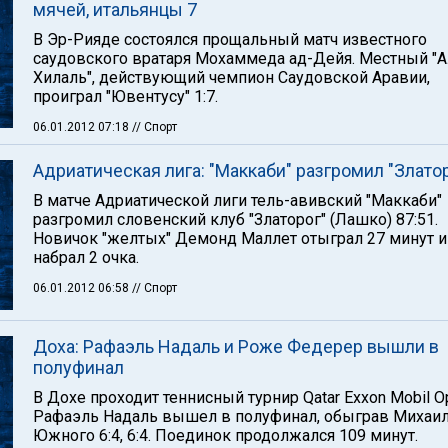
мячей, итальянцы 7
В Эр-Рияде состоялся прощальный матч известного
саудовского вратаря Мохаммеда ад-Дейя. Местный "А
Хилаль", действующий чемпион Саудовской Аравии,
проиграл "Ювентусу" 1:7.
06.01.2012 07:18
// Спорт
Адриатическая лига: "Маккаби" разгромил "Злато
В матче Адриатической лиги тель-авивский "Маккаби"
разгромил словенский клуб "Златорог" (Лашко) 87:51.
Новичок "желтых" Демонд Маллет отыграл 27 минут и
набрал 2 очка.
06.01.2012 06:58
// Спорт
Доха: Рафаэль Надаль и Роже Федерер вышли в
полуфинал
В Дохе проходит теннисный турнир Qatar Exxon Mobil O
Рафаэль Надаль вышел в полуфинал, обыграв Михаи
Южного 6:4, 6:4. Поединок продолжался 109 минут.