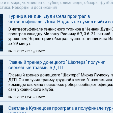
е и в мире, чемпионаты, кубки, олимпиады, обзоры, футбол
астика. Рекорды и достижения
Турнир в Индии: Дуди Села проиграл в
четвертьфинале. Доха: Надаль не сумел выйти в
В четвертьфинале теннисного турнира в Ченнаи Дуди 
проиграл канадцу Милошу Раоничу 6:7, 3:6. 21-летний
уроженец Черногории обыграл лучшего теннисиста И
за 89 минут.
06.01.2012 20:16
// Спорт
Главный тренер донецкого "Шахтера" получил
серьезные травмы в ДТП
Главный тренер донецкого "Шахтера" Мирча Луческу п
ДТП. Он получил травму грудной клетки. У наставника
команды сломано несколько ребер, сообщает офици
сайт украинского клуба.
06.01.2012 17:48
// Спорт
Светлана Кузнецова проиграла в полуфинале тур