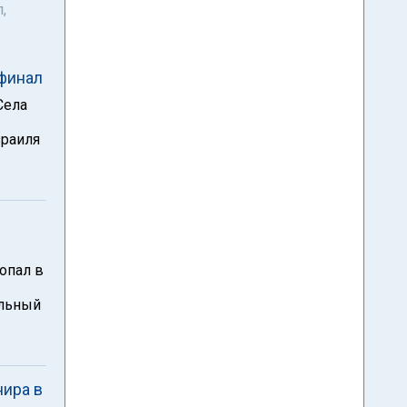
,
 финал
Села
зраиля
опал в
альный
нира в