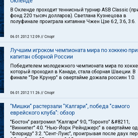
Окленде
В Окленде проходит теннисный турнир ASB Classic (п
фонд 220 тысяч долларов). Светлана Кузнецова в
полуфинале проиграла китаянке Чжен Цзе 6:2, 3:6, 3:6.
06.01.2012 12:09
// Спорт
Лучшим игроком чемпионата мира по хоккею при
капитан сборной России
Победителем молодежного чемпионата мира по хокке
который проходил в Канаде, стала сборная Швеции. В
финале "Тре Крунур" в овертайме дожала россиян 1:0.
06.01.2012 11:26
// Спорт
"Мишки" растерзали "Калгари", победа "самого
еврейского клуба": обзор
"Бостон" разгромил "Калгари" 9:0, "Торонто" &#8211;
"Виннипег" 4:0. "Нью-Йорк Рейнджерс" в овертайме о
"Флориду" 3:2. "Сент-Луис", проигрывая после двух пе