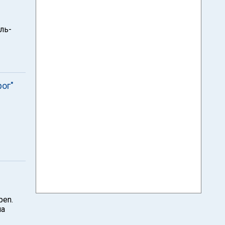
ль-
рог"
pen.
ла