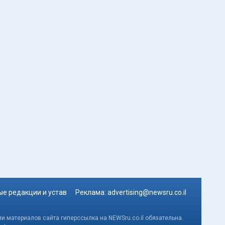
е редакции и устав
Реклама:
advertising@newsru.co.il
и материалов сайта гиперссылка на NEWSru.co.il обязательна.