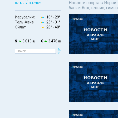
Новости спорта в Израил
07 АВГУСТА 2026
баскетбол, теннис, гимн
Иерусалим:
18° -
29°
Тель-Авив:
25° -
31°
Эйлат:
28° -
40°
$
3.013 ₪
€
3.478 ₪