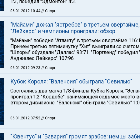
1:3, победил "Эдмонтон" 4:3.
06.01.2012 10:44
// Спорт
"Майами" дожал "ястребов" в третьем овертайме,
"Лейкерс" и чемпионы проиграли: обзор
"Майами" победил "Атланту" в третьем овертайме 116:1
Причем третью пятиминутку "Хит" выиграли со счетом 
"Шпоры" обуздали "Даллас" 93:71. "Портленд" победил 
Анджелес Лейкерс" 107:96.
06.01.2012 09:23
// Спорт
Кубок Короля: "Валенсия" обыграла "Севилью"
Состоялись два матча 1/8 финала Кубка Короля. "Эспа
проиграл 1:2 "Кордобе", занимающей седьмое место в
втором дивизионе. "Валенсия" обыграла "Севилью" 1:0
06.01.2012 07:52
// Спорт
"Ювентус" и "Бавария" громят арабов: немцы заби