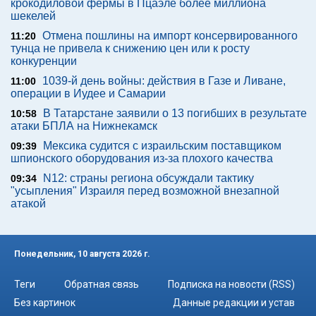
крокодиловой фермы в Пцаэле более миллиона
шекелей
Отмена пошлины на импорт консервированного
11:20
тунца не привела к снижению цен или к росту
конкуренции
1039-й день войны: действия в Газе и Ливане,
11:00
операции в Иудее и Самарии
В Татарстане заявили о 13 погибших в результате
10:58
атаки БПЛА на Нижнекамск
Мексика судится с израильским поставщиком
09:39
шпионского оборудования из-за плохого качества
N12: страны региона обсуждали тактику
09:34
"усыпления" Израиля перед возможной внезапной
атакой
Понедельник, 10 августа 2026 г.
Теги
Обратная связь
Подписка на новости (RSS)
Без картинок
Данные редакции и устав