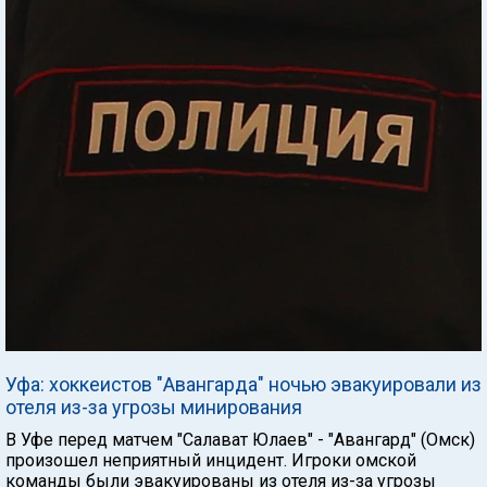
Уфа: хоккеистов "Авангарда" ночью эвакуировали из
отеля из-за угрозы минирования
В Уфе перед матчем "Салават Юлаев" - "Авангард" (Омск)
произошел неприятный инцидент. Игроки омской
команды были эвакуированы из отеля из-за угрозы