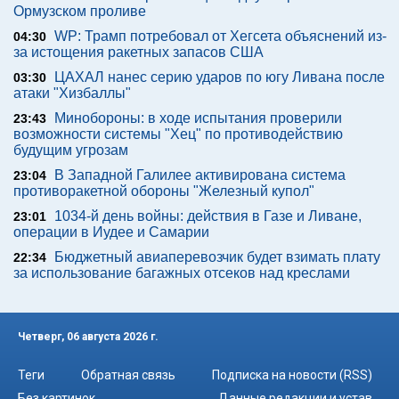
Ормузском проливе
WP: Трамп потребовал от Хегсета объяснений из-
04:30
за истощения ракетных запасов США
ЦАХАЛ нанес серию ударов по югу Ливана после
03:30
атаки "Хизбаллы"
Минобороны: в ходе испытания проверили
23:43
возможности системы "Хец" по противодействию
будущим угрозам
В Западной Галилее активирована система
23:04
противоракетной обороны "Железный купол"
1034-й день войны: действия в Газе и Ливане,
23:01
операции в Иудее и Самарии
Бюджетный авиаперевозчик будет взимать плату
22:34
за использование багажных отсеков над креслами
Четверг, 06 августа 2026 г.
Теги
Обратная связь
Подписка на новости (RSS)
Без картинок
Данные редакции и устав