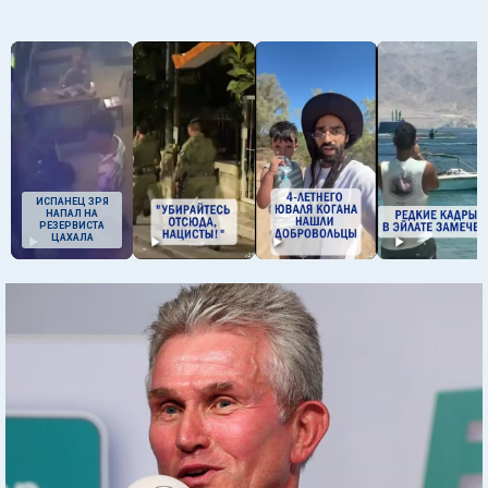
ИСПАНЕЦ ЗРЯ
НАПАЛ НА
РЕЗЕРВИСТА
ЦАХАЛА