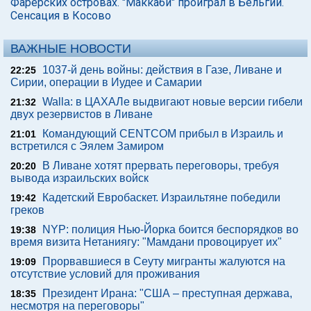
Фарерских островах. "Маккаби" проиграл в Бельгии.
Сенсация в Косово
ВАЖНЫЕ НОВОСТИ
1037-й день войны: действия в Газе, Ливане и
22:25
Сирии, операции в Иудее и Самарии
Walla: в ЦАХАЛе выдвигают новые версии гибели
21:32
двух резервистов в Ливане
Командующий CENTCOM прибыл в Израиль и
21:01
встретился с Эялем Замиром
В Ливане хотят прервать переговоры, требуя
20:20
вывода израильских войск
Кадетский Евробаскет. Израильтяне победили
19:42
греков
NYP: полиция Нью-Йорка боится беспорядков во
19:38
время визита Нетаниягу: "Мамдани провоцирует их"
Прорвавшиеся в Сеуту мигранты жалуются на
19:09
отсутствие условий для проживания
Президент Ирана: "США – преступная держава,
18:35
несмотря на переговоры"