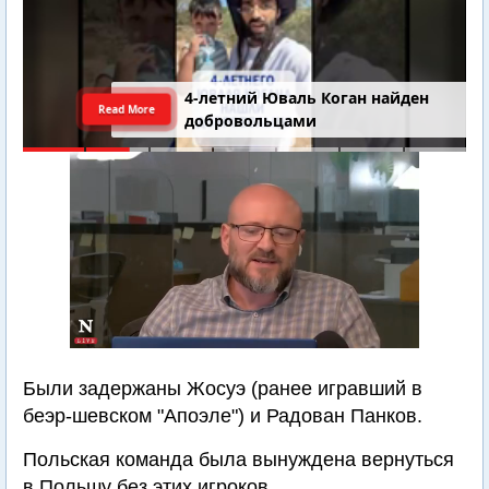
4-летний Юваль Коган найден
Read More
добровольцами
Были задержаны Жосуэ (ранее игравший в
беэр-шевском "Апоэле") и Радован Панков.
Польская команда была вынуждена вернуться
в Польшу без этих игроков.