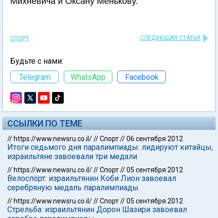
Михневича и Оксану Менькову.
СЛЕДУЮЩАЯ СТАТЬЯ
СПОРТ
Будьте с нами:
Telegram
WhatsApp
Facebook
ССЫЛКИ ПО ТЕМЕ
//
https://www.newsru.co.il/
//
Спорт
//
06 сентября 2012
Итоги седьмого дня паралимпиады: лидируют китайцы,
израильтяне завоевали три медали
//
https://www.newsru.co.il/
//
Спорт
//
05 сентября 2012
Велоспорт: израильтянин Коби Лион завоевал
серебряную медаль паралимпиады
//
https://www.newsru.co.il/
//
Спорт
//
05 сентября 2012
Стрельба: израильтянин Дорон Шазири завоевал