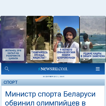
ИСПАНЕЦ ЗРЯ
НАПАЛ НА
РЕЗЕРВИСТА
ЦАХАЛА
06 СЕНТЯБРЯ 2012
|
04:41
СПОРТ
Министр спорта Беларуси
обвинил олимпийцев в