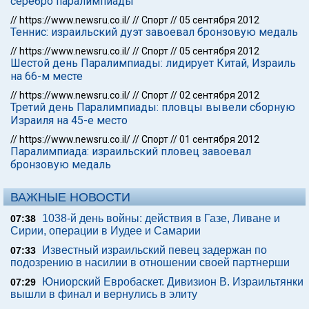
серебро паралимпиады
//
https://www.newsru.co.il/
//
Спорт
//
05 сентября 2012
Теннис: израильский дуэт завоевал бронзовую медаль
//
https://www.newsru.co.il/
//
Спорт
//
05 сентября 2012
Шестой день Паралимпиады: лидирует Китай, Израиль
на 66-м месте
//
https://www.newsru.co.il/
//
Спорт
//
02 сентября 2012
Третий день Паралимпиады: пловцы вывели сборную
Израиля на 45-е место
//
https://www.newsru.co.il/
//
Спорт
//
01 сентября 2012
Паралимпиада: израильский пловец завоевал
бронзовую медаль
ВАЖНЫЕ НОВОСТИ
1038-й день войны: действия в Газе, Ливане и
07:38
Сирии, операции в Иудее и Самарии
Известный израильский певец задержан по
07:33
подозрению в насилии в отношении своей партнерши
Юниорский Евробаскет. Дивизион В. Израильтянки
07:29
вышли в финал и вернулись в элиту