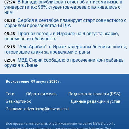
В Канаде опубликован отчет об антисемитизме в
07:24
университетах: 96% студентов-евреев сталкивались с
ним
Сербия в сентябре планирует старт совместного с
06:38
Израилем производства БПЛА
Прогноз погоды в Израиле на 9 августа: жарко,
05:48
переменная облачность
"Аль-Арабия": в Ираке задержаны боевики-шииты,
05:15
готовившие атаки за пределами страны
МВД Сирии сообщило о пресечении контрабанды
02:04
оружия в Ливан
Воскресенье, 09 августа 2026 г.
Теги
Обратная связь
Подписка на новости (RSS)
Без картинок
Данные редакции и устав
Реклама:
advertising@newsru.co.il
Все права на материалы, опубликованные на сайте NEWSru.co.il ,
охраняются в соответствии с законодательством Израиля. При