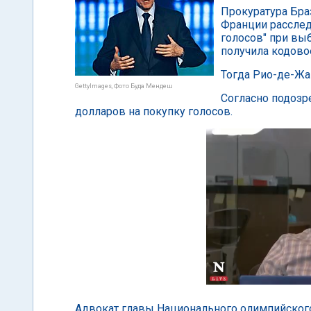
Прокуратура Бра
Франции расслед
голосов" при вы
получила кодовое
Тогда Рио-де-Жа
GettyImages, Фото Буда Мендеш
Согласно подозр
долларов на покупку голосов.
Адвокат главы Национального олимпийского