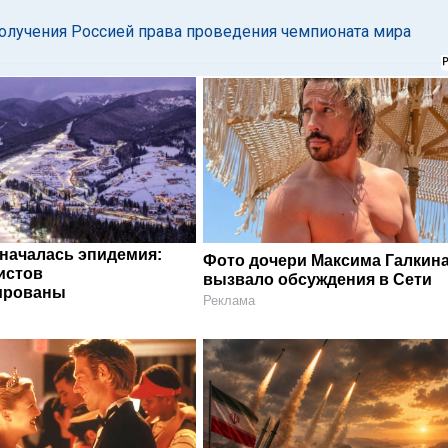
получения Россией права проведения чемпионата мира
 началась эпидемия:
Фото дочери Максима Галкин
истов
вызвало обсуждения в Сети
ированы
Реклама