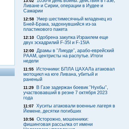
1036-й день войны: действия в Газе,
13:02
Ливане и Сирии, операции в Иудее и
Самарии
Умер шестимесячный младенец из
12:58
Бней-Брака, задохнувшийся из-за
пластикового пакета
Одобрена закупка Израилем еще
12:10
двух эскадрилий F-35I и F-15IA
Драмы в "Ликуде", арабо-еврейский
12:00
РААМ, центристы на распутье. Итоги
недели
Источники: БПЛА ЦАХАЛа атаковал
11:55
мотоцикл на юге Ливана, убитый и
раненый
В Газе задержан боевик "Нухбы",
11:29
участвовавший в резне 7 октября 2023
года
Хуситы атаковали военные лагеря в
11:07
Йемене, десятки погибших
Осторожно, мошенники:
10:56
фишинговая рассылка от имени