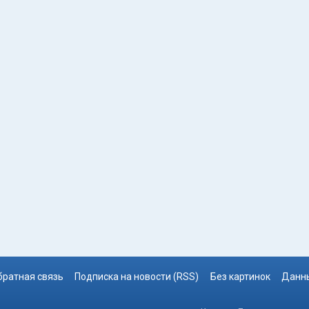
братная связь
Подписка на новости (RSS)
Без картинок
Данны