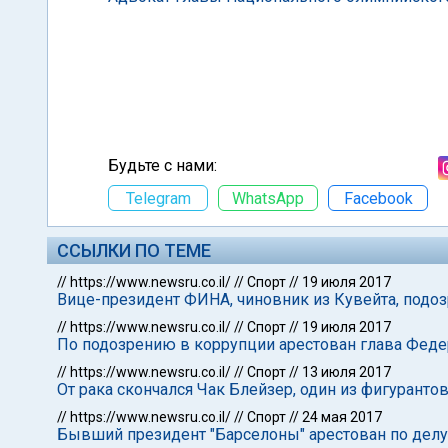
Будьте с нами:
Telegram
WhatsApp
Facebook
ССЫЛКИ ПО ТЕМЕ
//
https://www.newsru.co.il/
//
Спорт
//
19 июля 2017
Вице-президент ФИНА, чиновник из Кувейта, подоз
//
https://www.newsru.co.il/
//
Спорт
//
19 июля 2017
По подозрению в коррупции арестован глава Феде
//
https://www.newsru.co.il/
//
Спорт
//
13 июля 2017
От рака скончался Чак Блейзер, один из фигурант
//
https://www.newsru.co.il/
//
Спорт
//
24 мая 2017
Бывший президент "Барселоны" арестован по делу