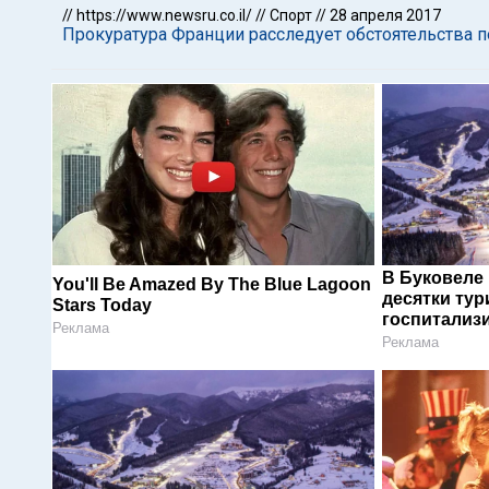
//
https://www.newsru.co.il/
//
Спорт
//
28 апреля 2017
Прокуратура Франции расследует обстоятельства 
В Буковеле
You'll Be Amazed By The Blue Lagoon
десятки тур
Stars Today
госпитализ
Реклама
Реклама