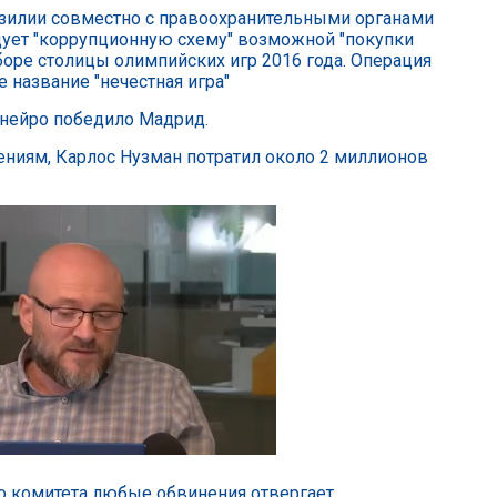
зилии совместно с правоохранительными органами
ует "коррупционную схему" возможной "покупки
боре столицы олимпийских игр 2016 года. Операция
 название "нечестная игра"
нейро победило Мадрид.
ениям, Карлос Нузман потратил около 2 миллионов
 комитета любые обвинения отвергает.