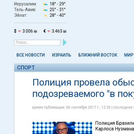
Иерусалим:
18° -
29°
Тель-Авив:
25° -
31°
Эйлат:
28° -
40°
$
3.006 ₪
€
3.463 ₪
ВСЕ НОВОСТИ
ИЗРАИЛЬ
БЛИЖНИЙ ВОСТОК
МИР
СПОРТ
Полиция провела обыс
подозреваемого "в по
время публикации: 06 сентября 2017 г., 12:36 | последнее 
Полиция Бразили
Карлоса Нузмана