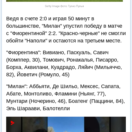
Getty Image Фото: Тулио Пулья
Ведя в счете 2:0 и играя 50 минут в
большинстве, "Милан" упустил победу в матче
с "Фиорентиной" 2:2. "Красно-черные" не смогли
обойти "Наполи" и остаются на третьем месте.
"Фиорентина": Вивиано, Паскуаль, Савич
(Комппер, 30), Томович, Ронакалья, Писарро,
Борха, Аквилани, Куадрадо, Ляйич (Мильяччо,
82), Йоветич (Ромуло, 45)
"Милан": Аббьяти, Де Шильо, Мексес, Сапата,
Абате, Монтоливо, Фламини (Ньянг, 77),
Мунтари (Ночерино, 46), Боатенг (Паццини, 84),
Эль Шараави, Балотелли