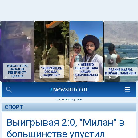
ИСПАНЕЦ ЗРЯ
НАПАЛ НА
РЕЗЕРВИСТА
ЦАХАЛА
07 АПРЕЛЯ 2013
|
09:06
СПОРТ
Выигрывая 2:0, "Милан" в
большинстве упустил