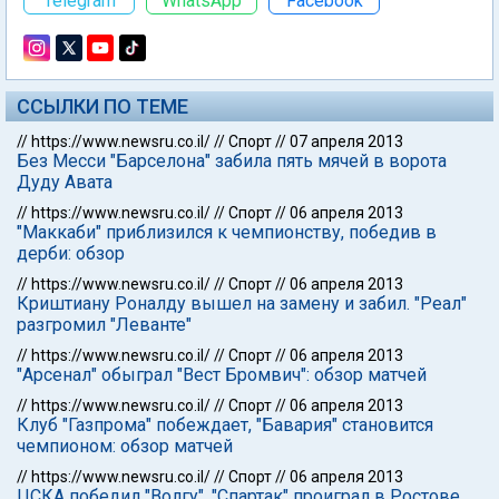
Telegram
WhatsApp
Facebook
ССЫЛКИ ПО ТЕМЕ
//
https://www.newsru.co.il/
//
Спорт
//
07 апреля 2013
Без Месси "Барселона" забила пять мячей в ворота
Дуду Авата
//
https://www.newsru.co.il/
//
Спорт
//
06 апреля 2013
"Маккаби" приблизился к чемпионству, победив в
дерби: обзор
//
https://www.newsru.co.il/
//
Спорт
//
06 апреля 2013
Криштиану Роналду вышел на замену и забил. "Реал"
разгромил "Леванте"
//
https://www.newsru.co.il/
//
Спорт
//
06 апреля 2013
"Арсенал" обыграл "Вест Бромвич": обзор матчей
//
https://www.newsru.co.il/
//
Спорт
//
06 апреля 2013
Клуб "Газпрома" побеждает, "Бавария" становится
чемпионом: обзор матчей
//
https://www.newsru.co.il/
//
Спорт
//
06 апреля 2013
ЦСКА победил "Волгу", "Спартак" проиграл в Ростове