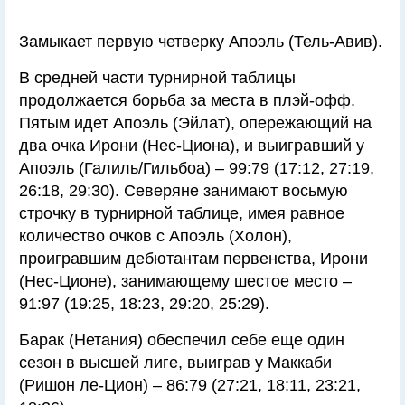
Замыкает первую четверку Апоэль (Тель-Авив).
В средней части турнирной таблицы
продолжается борьба за места в плэй-офф.
Пятым идет Апоэль (Эйлат), опережающий на
два очка Ирони (Нес-Циона), и выигравший у
Апоэль (Галиль/Гильбоа) – 99:79 (17:12, 27:19,
26:18, 29:30). Северяне занимают восьмую
строчку в турнирной таблице, имея равное
количество очков с Апоэль (Холон),
проигравшим дебютантам первенства, Ирони
(Нес-Ционе), занимающему шестое место –
91:97 (19:25, 18:23, 29:20, 25:29).
Барак (Нетания) обеспечил себе еще один
сезон в высшей лиге, выиграв у Маккаби
(Ришон ле-Цион) – 86:79 (27:21, 18:11, 23:21,