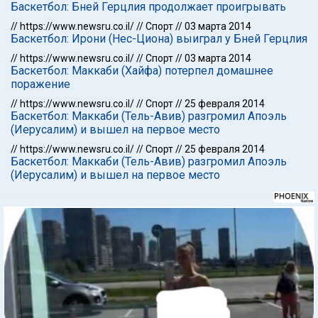
Баскетбол: Бней Герцлия продолжает проигрывать
//
https://www.newsru.co.il/
//
Спорт
//
03 марта 2014
Баскетбол: Ирони (Нес-Циона) выиграл у Бней Герцлия
//
https://www.newsru.co.il/
//
Спорт
//
03 марта 2014
Баскетбол: Маккаби (Хайфа) потерпел домашнее
поражение
//
https://www.newsru.co.il/
//
Спорт
//
25 февраля 2014
Баскетбол: Маккаби (Тель-Авив) разгромил Апоэль
(Иерусалим) и вышел на первое место
//
https://www.newsru.co.il/
//
Спорт
//
25 февраля 2014
Баскетбол: Маккаби (Тель-Авив) разгромил Апоэль
(Иерусалим) и вышел на первое место