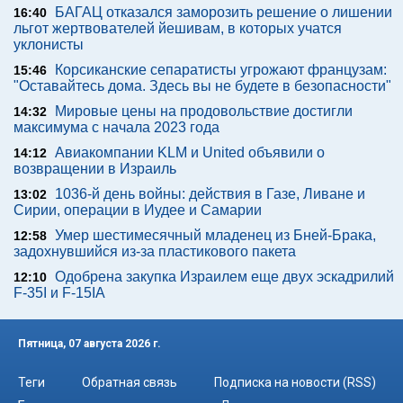
БАГАЦ отказался заморозить решение о лишении
16:40
льгот жертвователей йешивам, в которых учатся
уклонисты
Корсиканские сепаратисты угрожают французам:
15:46
"Оставайтесь дома. Здесь вы не будете в безопасности"
Мировые цены на продовольствие достигли
14:32
максимума с начала 2023 года
Авиакомпании KLM и United объявили о
14:12
возвращении в Израиль
1036-й день войны: действия в Газе, Ливане и
13:02
Сирии, операции в Иудее и Самарии
Умер шестимесячный младенец из Бней-Брака,
12:58
задохнувшийся из-за пластикового пакета
Одобрена закупка Израилем еще двух эскадрилий
12:10
F-35I и F-15IA
Пятница, 07 августа 2026 г.
Теги
Обратная связь
Подписка на новости (RSS)