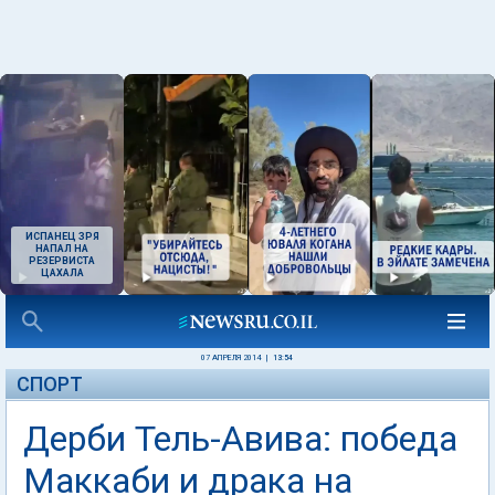
ИСПАНЕЦ ЗРЯ
НАПАЛ НА
РЕЗЕРВИСТА
ЦАХАЛА
07 АПРЕЛЯ 2014
|
13:54
СПОРТ
Дерби Тель-Авива: победа
Маккаби и драка на