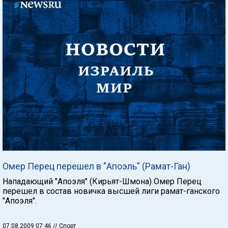
Омер Перец перешел в "Апоэль" (Рамат-Ган)
Нападающий "Апоэля" (Кирьят-Шмона) Омер Перец
перешел в состав новичка высшей лиги рамат-ганского
"Апоэля".
07.08.2009 07:46
// Спорт