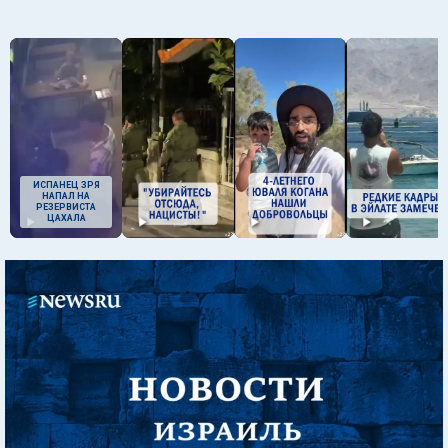
ИСПАНЕЦ ЗРЯ
НАПАЛ НА
РЕЗЕРВИСТА
ЦАХАЛА