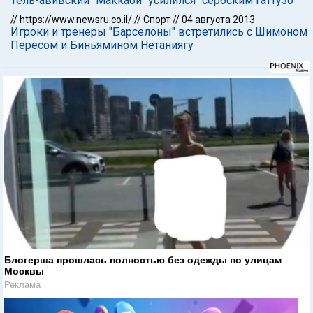
Тель-авивский "Маккаби" усилился "сербским Гаттузо"
//
https://www.newsru.co.il/
//
Спорт
//
04 августа 2013
Игроки и тренеры "Барселоны" встретились с Шимоном
Пересом и Биньямином Нетаниягу
Блогерша прошлась полностью без одежды по улицам
Москвы
Реклама