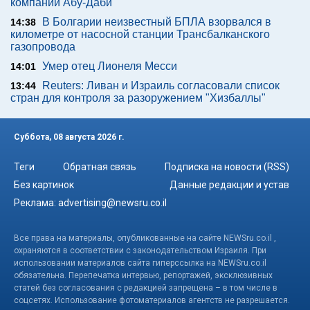
компании Абу-Даби
В Болгарии неизвестный БПЛА взорвался в
14:38
километре от насосной станции Трансбалканского
газопровода
Умер отец Лионеля Месси
14:01
Reuters: Ливан и Израиль согласовали список
13:44
стран для контроля за разоружением "Хизбаллы"
Суббота, 08 августа 2026 г.
Теги
Обратная связь
Подписка на новости (RSS)
Без картинок
Данные редакции и устав
Реклама:
advertising@newsru.co.il
Все права на материалы, опубликованные на сайте NEWSru.co.il ,
охраняются в соответствии с законодательством Израиля. При
использовании материалов сайта гиперссылка на NEWSru.co.il
обязательна. Перепечатка интервью, репортажей, эксклюзивных
статей без согласования с редакцией запрещена – в том числе в
соцсетях. Использование фотоматериалов агентств не разрешается.