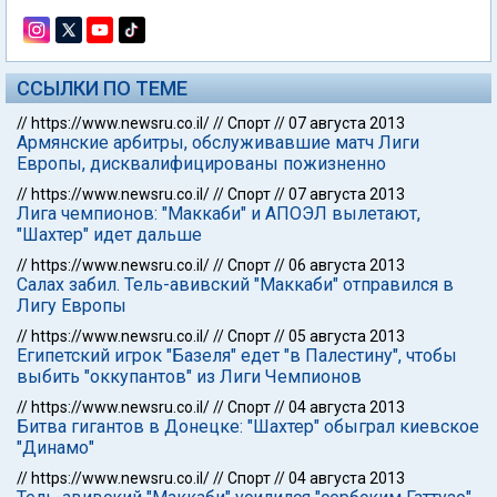
ССЫЛКИ ПО ТЕМЕ
//
https://www.newsru.co.il/
//
Спорт
//
07 августа 2013
Армянские арбитры, обслуживавшие матч Лиги
Европы, дисквалифицированы пожизненно
//
https://www.newsru.co.il/
//
Спорт
//
07 августа 2013
Лига чемпионов: "Маккаби" и АПОЭЛ вылетают,
"Шахтер" идет дальше
//
https://www.newsru.co.il/
//
Спорт
//
06 августа 2013
Салах забил. Тель-авивский "Маккаби" отправился в
Лигу Европы
//
https://www.newsru.co.il/
//
Спорт
//
05 августа 2013
Египетский игрок "Базеля" едет "в Палестину", чтобы
выбить "оккупантов" из Лиги Чемпионов
//
https://www.newsru.co.il/
//
Спорт
//
04 августа 2013
Битва гигантов в Донецке: "Шахтер" обыграл киевское
"Динамо"
//
https://www.newsru.co.il/
//
Спорт
//
04 августа 2013