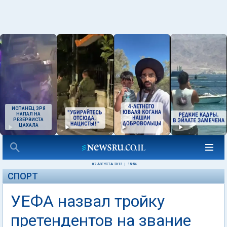
ИСПАНЕЦ ЗРЯ
НАПАЛ НА
РЕЗЕРВИСТА
ЦАХАЛА
07 АВГУСТА 2013
|
15:54
СПОРТ
УЕФА назвал тройку
претендентов на звание