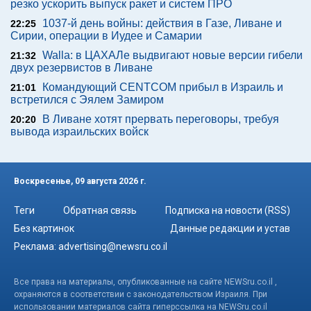
резко ускорить выпуск ракет и систем ПРО
1037-й день войны: действия в Газе, Ливане и
22:25
Сирии, операции в Иудее и Самарии
Walla: в ЦАХАЛе выдвигают новые версии гибели
21:32
двух резервистов в Ливане
Командующий CENTCOM прибыл в Израиль и
21:01
встретился с Эялем Замиром
В Ливане хотят прервать переговоры, требуя
20:20
вывода израильских войск
Воскресенье, 09 августа 2026 г.
Теги
Обратная связь
Подписка на новости (RSS)
Без картинок
Данные редакции и устав
Реклама:
advertising@newsru.co.il
Все права на материалы, опубликованные на сайте NEWSru.co.il ,
охраняются в соответствии с законодательством Израиля. При
использовании материалов сайта гиперссылка на NEWSru.co.il