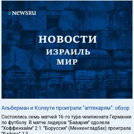
Альберман и Колаути проиграли "аптекарям": обзор
Состоялись семь матчей 16-го тура чемпионата Германии
по футболу. В матче лидеров "Бавария" одолела
"Хоффенхайм" 2:1. "Боруссия" (Менхенгладбах) проиграла
"Байеру" 1:3.