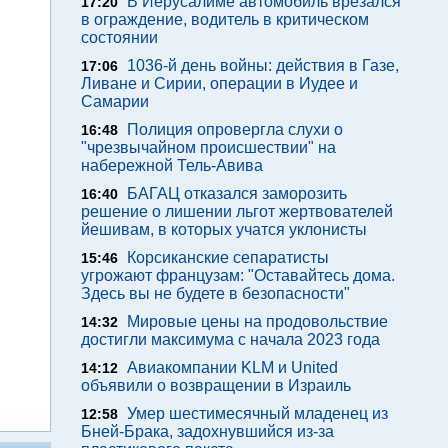
В Иерусалиме автомобиль врезался
17:20
в ограждение, водитель в критическом
состоянии
1036-й день войны: действия в Газе,
17:06
Ливане и Сирии, операции в Иудее и
Самарии
Полиция опровергла слухи о
16:48
"чрезвычайном происшествии" на
набережной Тель-Авива
БАГАЦ отказался заморозить
16:40
решение о лишении льгот жертвователей
йешивам, в которых учатся уклонисты
Корсиканские сепаратисты
15:46
угрожают французам: "Оставайтесь дома.
Здесь вы не будете в безопасности"
Мировые цены на продовольствие
14:32
достигли максимума с начала 2023 года
Авиакомпании KLM и United
14:12
объявили о возвращении в Израиль
Умер шестимесячный младенец из
12:58
Бней-Брака, задохнувшийся из-за