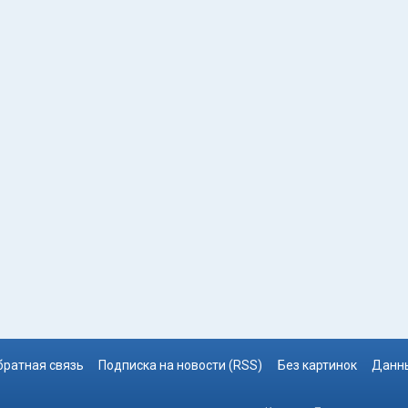
братная связь
Подписка на новости (RSS)
Без картинок
Данны