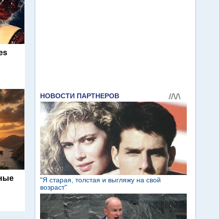
es
ьные