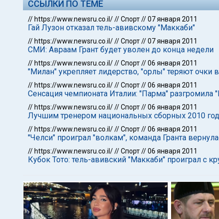
ССЫЛКИ ПО ТЕМЕ
//
https://www.newsru.co.il/
//
Спорт
//
07 января 2011
Гай Лузон отказал тель-авивскому "Маккаби"
//
https://www.newsru.co.il/
//
Спорт
//
07 января 2011
СМИ: Авраам Грант будет уволен до конца недели
//
https://www.newsru.co.il/
//
Спорт
//
06 января 2011
"Милан" укрепляет лидерство, "орлы" теряют очки в
//
https://www.newsru.co.il/
//
Спорт
//
06 января 2011
Сенсация чемпионата Италии: "Парма" разгромила 
//
https://www.newsru.co.il/
//
Спорт
//
06 января 2011
Лучшим тренером национальных сборных 2010 года
//
https://www.newsru.co.il/
//
Спорт
//
06 января 2011
"Челси" проиграл "волкам", команда Гранта вернула
//
https://www.newsru.co.il/
//
Спорт
//
06 января 2011
Кубок Тото: тель-авивский "Маккаби" проиграл с 