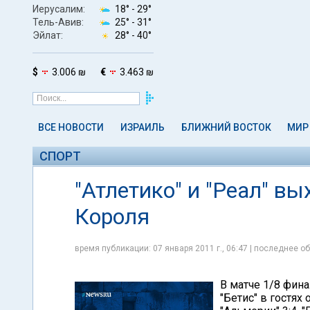
Иерусалим:
18° -
29°
Тель-Авив:
25° -
31°
Эйлат:
28° -
40°
$
3.006 ₪
€
3.463 ₪
ВСЕ НОВОСТИ
ИЗРАИЛЬ
БЛИЖНИЙ ВОСТОК
МИР
СПОРТ
"Атлетико" и "Реал" в
Короля
время публикации: 07 января 2011 г., 06:47 | последнее об
В матче 1/8 фина
"Бетис" в гостях