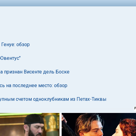
 Генуе: обзор
"Ювентус"
 признан Висенте дель Боске
сь на последнее место: обзор
крупным счетом одноклубникам из Петах-Тиквы