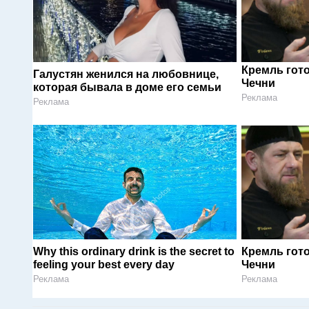
Кремль гот
Галустян женился на любовнице,
Чечни
которая бывала в доме его семьи
Реклама
Реклама
Why this ordinary drink is the secret to
Кремль гот
feeling your best every day
Чечни
Реклама
Реклама