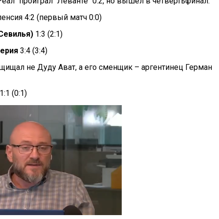
"Реал" проиграл "Леванте" 0:2, но вышел в четвертьфинал.
ленсия 4:2 (первый матч 0:0)
Севилья)
1:3 (2:1)
ерия
3:4 (3:4)
ащищал не Дуду Ават, а его сменщик – аргентинец Герман
1:1 (0:1)