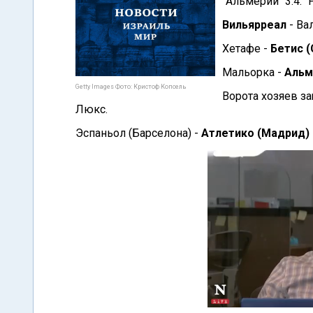
"Альмерии" 3:4. 
Вильярреал
- Ва
Хетафе -
Бетис (
Мальорка -
Альм
Getty Images Фото: Кристоф Копсель
Ворота хозяев з
Люкс.
Эспаньол (Барселона) -
Атлетико (Мадрид)