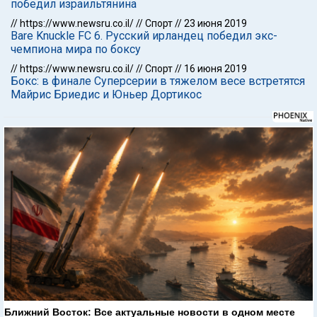
победил израильтянина
//
https://www.newsru.co.il/
//
Спорт
//
23 июня 2019
Bare Knuckle FC 6. Русский ирландец победил экс-
чемпиона мира по боксу
//
https://www.newsru.co.il/
//
Спорт
//
16 июня 2019
Бокс: в финале Суперсерии в тяжелом весе встретятся
Майрис Бриедис и Юньер Дортикос
Ближний Восток: Все актуальные новости в одном месте