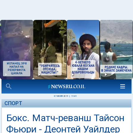
ИСПАНЕЦ ЗРЯ
НАПАЛ НА
РЕЗЕРВИСТА
ЦАХАЛА
07 ИЮЛЯ 2019
|
11:41
СПОРТ
Бокс. Матч-реванш Тайсон
Фьюри - Деонтей Уайлдер