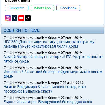
Будьте с нами:
Telegram
WhatsApp
Facebook
ССЫЛКИ ПО ТЕМЕ
//
https://www.newsru.co.il/
//
Спорт
//
07 июля 2019
UFC 239: Джонс защитил титул, несмотря на травму.
Аманда Нуньес нокаутировал Холли Холм
//
https://www.newsru.co.il/
//
Спорт
//
07 июля 2019
Самый быстрый нокаут в истории UFC. Удар коленом на
пятой секунде
//
https://www.newsru.co.il/
//
Спорт
//
06 июля 2019
Известный 24-летний боксер найден мертвым в своем
доме
//
https://www.newsru.co.il/
//
В мире
//
26 июня 2019
На яхте Владимира Кличко возник пожар, всех
пассажиров удалось спасти
//
https://www.newsru.co.il/
//
Спорт
//
23 июня 2019
Европейские игры. Белорусский боксер досрочно