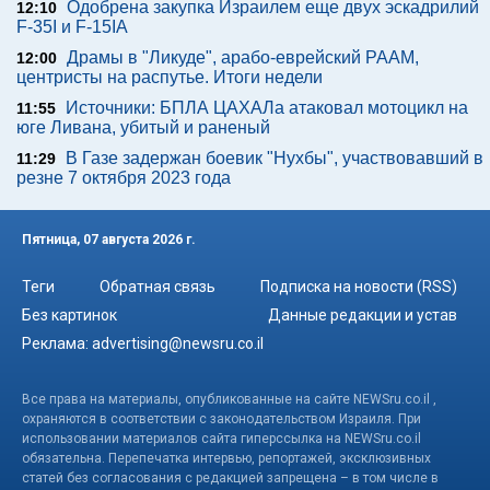
Одобрена закупка Израилем еще двух эскадрилий
12:10
F-35I и F-15IA
Драмы в "Ликуде", арабо-еврейский РААМ,
12:00
центристы на распутье. Итоги недели
Источники: БПЛА ЦАХАЛа атаковал мотоцикл на
11:55
юге Ливана, убитый и раненый
В Газе задержан боевик "Нухбы", участвовавший в
11:29
резне 7 октября 2023 года
Пятница, 07 августа 2026 г.
Теги
Обратная связь
Подписка на новости (RSS)
Без картинок
Данные редакции и устав
Реклама:
advertising@newsru.co.il
Все права на материалы, опубликованные на сайте NEWSru.co.il ,
охраняются в соответствии с законодательством Израиля. При
использовании материалов сайта гиперссылка на NEWSru.co.il
обязательна. Перепечатка интервью, репортажей, эксклюзивных
статей без согласования с редакцией запрещена – в том числе в