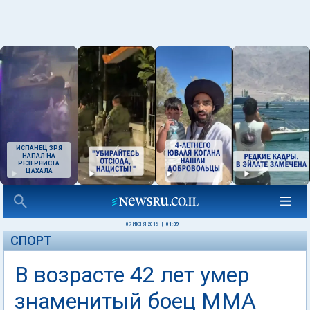
ИСПАНЕЦ ЗРЯ
НАПАЛ НА
РЕЗЕРВИСТА
ЦАХАЛА
07 ИЮНЯ 2016
|
01:39
СПОРТ
В возрасте 42 лет умер
знаменитый боец MMA