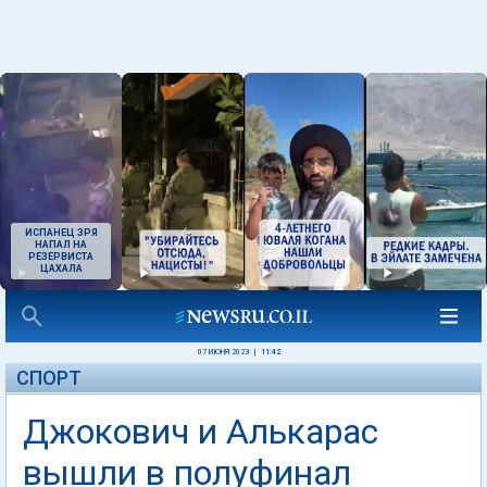
ИСПАНЕЦ ЗРЯ
НАПАЛ НА
РЕЗЕРВИСТА
ЦАХАЛА
07 ИЮНЯ 2023
|
11:42
СПОРТ
Джокович и Алькарас
вышли в полуфинал