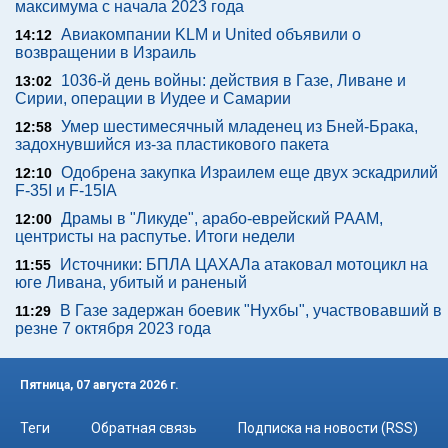
максимума с начала 2023 года
Авиакомпании KLM и United объявили о
14:12
возвращении в Израиль
1036-й день войны: действия в Газе, Ливане и
13:02
Сирии, операции в Иудее и Самарии
Умер шестимесячный младенец из Бней-Брака,
12:58
задохнувшийся из-за пластикового пакета
Одобрена закупка Израилем еще двух эскадрилий
12:10
F-35I и F-15IA
Драмы в "Ликуде", арабо-еврейский РААМ,
12:00
центристы на распутье. Итоги недели
Источники: БПЛА ЦАХАЛа атаковал мотоцикл на
11:55
юге Ливана, убитый и раненый
В Газе задержан боевик "Нухбы", участвовавший в
11:29
резне 7 октября 2023 года
Пятница, 07 августа 2026 г.
Теги
Обратная связь
Подписка на новости (RSS)