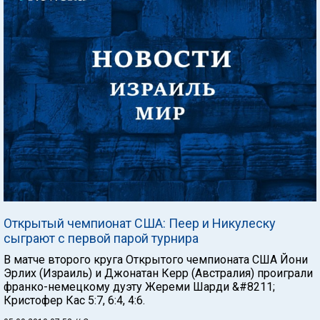
Открытый чемпионат США: Пеер и Никулеску
сыграют с первой парой турнира
В матче второго круга Открытого чемпионата США Йони
Эрлих (Израиль) и Джонатан Керр (Австралия) проиграли
франко-немецкому дуэту Жереми Шарди &#8211;
Кристофер Кас 5:7, 6:4, 4:6.