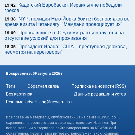
Кадетский Евробаскет. Израильтяне победили
19:42
греков
NYP: полиция Нью-Йорка боится беспорядков во
19:38
время визита Нетаниягу: "Мамдани провоцирует их"
Прорвавшиеся в Сеуту мигранты жалуются на
19:09
отсутствие условий для проживания
Президент Ирана: "США – преступная держава,
18:35
несмотря на переговоры"
Воскресенье, 09 августа 2026 г.
Теги
Обратная связь
Подписка на новости (RSS)
Без картинок
Данные редакции и устав
Реклама:
advertising@newsru.co.il
Все права на материалы, опубликованные на сайте NEWSru.co.il ,
охраняются в соответствии с законодательством Израиля. При
использовании материалов сайта гиперссылка на NEWSru.co.il
обязательна. Перепечатка интервью, репортажей, эксклюзивных