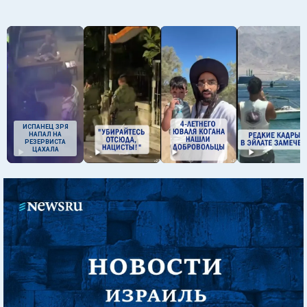
ИСПАНЕЦ ЗРЯ
НАПАЛ НА
РЕЗЕРВИСТА
ЦАХАЛА