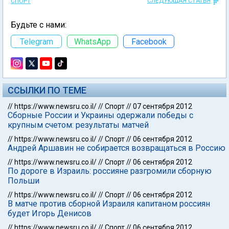
СЛЕДУЮЩАЯ СТАТЬЯ
СПОРТ
Будьте с нами:
Telegram
WhatsApp
Facebook
ССЫЛКИ ПО ТЕМЕ
//
https://www.newsru.co.il/
//
Спорт
//
07 сентября 2012
Сборные России и Украины одержали победы с
крупным счетом: результаты матчей
//
https://www.newsru.co.il/
//
Спорт
//
06 сентября 2012
Андрей Аршавин не собирается возвращаться в Россию
//
https://www.newsru.co.il/
//
Спорт
//
06 сентября 2012
По дороге в Израиль: россияне разгромили сборную
Польши
//
https://www.newsru.co.il/
//
Спорт
//
06 сентября 2012
В матче против сборной Израиля капитаном россиян
будет Игорь Денисов
//
https://www.newsru.co.il/
//
Спорт
//
06 сентября 2012