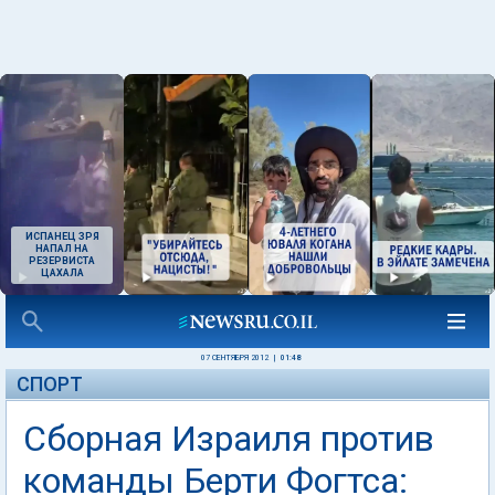
ИСПАНЕЦ ЗРЯ
НАПАЛ НА
РЕЗЕРВИСТА
ЦАХАЛА
07 СЕНТЯБРЯ 2012
|
01:48
СПОРТ
Сборная Израиля против
команды Берти Фогтса: