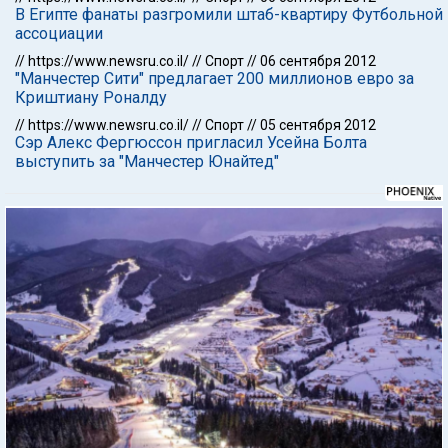
В Египте фанаты разгромили штаб-квартиру Футбольной
ассоциации
//
https://www.newsru.co.il/
//
Спорт
//
06 сентября 2012
"Манчестер Сити" предлагает 200 миллионов евро за
Криштиану Роналду
//
https://www.newsru.co.il/
//
Спорт
//
05 сентября 2012
Сэр Алекс Фергюссон пригласил Усейна Болта
выступить за "Манчестер Юнайтед"