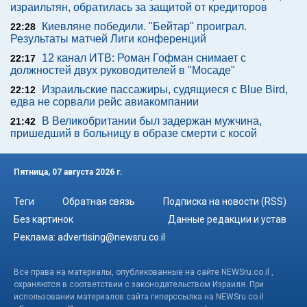
израильтян, обратилась за защитой от кредиторов
Киевляне победили. "Бейтар" проиграл.
22:28
Результаты матчей Лиги конференций
12 канал ИТВ: Роман Гофман снимает с
22:17
должностей двух руководителей в "Мосаде"
Израильские пассажиры, судящиеся с Blue Bird,
22:12
едва не сорвали рейс авиакомпании
В Великобритании был задержан мужчина,
21:42
пришедший в больницу в образе смерти с косой
Пятница, 07 августа 2026 г.
Теги
Обратная связь
Подписка на новости (RSS)
Без картинок
Данные редакции и устав
Реклама:
advertising@newsru.co.il
Все права на материалы, опубликованные на сайте NEWSru.co.il ,
охраняются в соответствии с законодательством Израиля. При
использовании материалов сайта гиперссылка на NEWSru.co.il