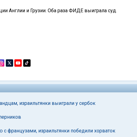
ции Англии и Грузии. Оба раза ФИДЕ выиграла суд.
андцам, израильтянки выиграли у сербок
оперников
ю с французами, израильтянки победили хорваток