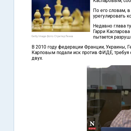
Каспаровым, со
По его словам, 
урегулировать к
Недавно глава т
Гарри Каспарова 
пытается разруш
Getty Image Фото: Стритер Лекка
В 2010 году федерации Франции, Украины, 
Карповым подали иск против ФИДЕ, требуя 
двух.