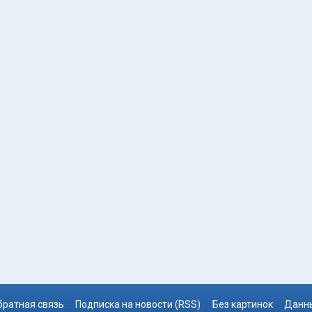
братная связь
Подписка на новости (RSS)
Без картинок
Данны