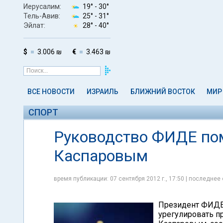
Иерусалим:
19° -
30°
Тель-Авив:
25° -
31°
Эйлат:
28° -
40°
$
3.006 ₪
€
3.463 ₪
ВСЕ НОВОСТИ
ИЗРАИЛЬ
БЛИЖНИЙ ВОСТОК
МИР
СПОРТ
Руководство ФИДЕ пом
Каспаровым
время публикации: 07 сентября 2012 г., 17:50 | последнее 
Президент ФИДЕ 
урегулировать п