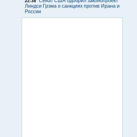
Сенат США одобрил законопроект
22:38
Линдси Грэма о санкциях против Ирана и
России