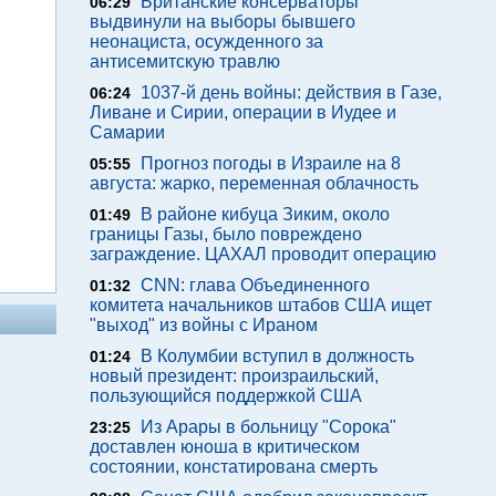
Британские консерваторы
06:29
выдвинули на выборы бывшего
неонациста, осужденного за
антисемитскую травлю
1037-й день войны: действия в Газе,
06:24
Ливане и Сирии, операции в Иудее и
Самарии
Прогноз погоды в Израиле на 8
05:55
августа: жарко, переменная облачность
В районе кибуца Зиким, около
01:49
границы Газы, было повреждено
заграждение. ЦАХАЛ проводит операцию
CNN: глава Объединенного
01:32
комитета начальников штабов США ищет
"выход" из войны с Ираном
В Колумбии вступил в должность
01:24
новый президент: произраильский,
пользующийся поддержкой США
Из Арары в больницу "Сорока"
23:25
доставлен юноша в критическом
состоянии, констатирована смерть