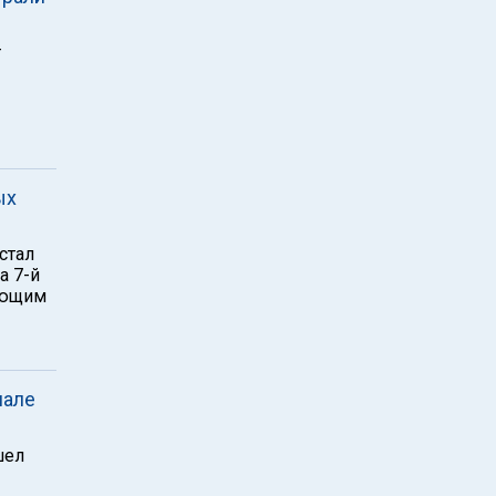
т
ых
стал
а 7-й
вающим
нале
шел