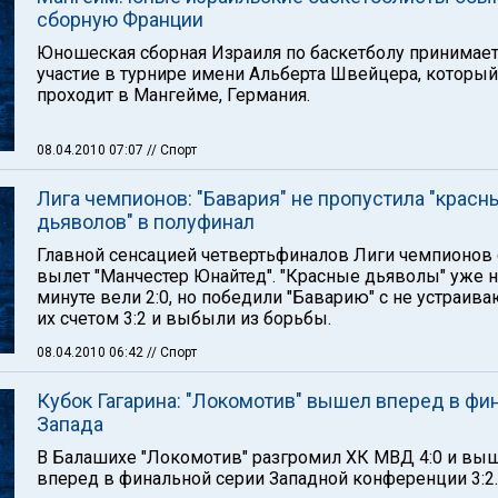
сборную Франции
Юношеская сборная Израиля по баскетболу принимае
участие в турнире имени Альберта Швейцера, который
проходит в Мангейме, Германия.
08.04.2010 07:07
// Спорт
Лига чемпионов: "Бавария" не пропустила "красн
дьяволов" в полуфинал
Главной сенсацией четвертьфиналов Лиги чемпионов 
вылет "Манчестер Юнайтед". "Красные дьяволы" уже н
минуте вели 2:0, но победили "Баварию" с не устраи
их счетом 3:2 и выбыли из борьбы.
08.04.2010 06:42
// Спорт
Кубок Гагарина: "Локомотив" вышел вперед в фи
Запада
В Балашихе "Локомотив" разгромил ХК МВД 4:0 и вы
вперед в финальной серии Западной конференции 3:2.