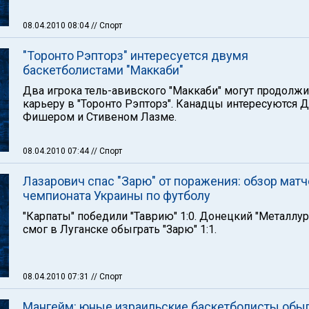
08.04.2010 08:04
// Спорт
"Торонто Рэпторз" интересуется двумя
баскетболистами "Маккаби"
Два игрока тель-авивского "Маккаби" могут продолжи
карьеру в "Торонто Рэпторз". Канадцы интересуются 
Фишером и Стивеном Лазме.
08.04.2010 07:44
// Спорт
Лазарович спас "Зарю" от поражения: обзор матч
чемпионата Украины по футболу
"Карпаты" победили "Таврию" 1:0. Донецкий "Металлур
смог в Луганске обыграть "Зарю" 1:1.
08.04.2010 07:31
// Спорт
Мангейм: юные израильские баскетболисты обы