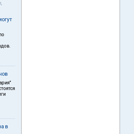
,
могут
ло
одов.
нов
ария"
стоятся
иги
ра в