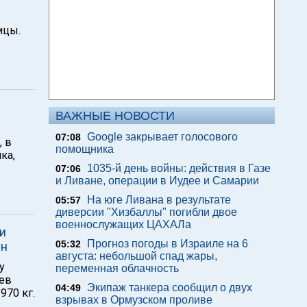
ицы.
ВАЖНЫЕ НОВОСТИ
Google закрывает голосового
07:08
, в
помощника
ка,
1035-й день войны: действия в Газе
07:06
и Ливане, операции в Иудее и Самарии
На юге Ливана в результате
05:57
диверсии "Хизбаллы" погибли двое
военнослужащих ЦАХАЛа
и
Прогноз погоды в Израиле на 6
05:32
ен
августа: небольшой спад жары,
у
переменная облачность
ев
Экипаж танкера сообщил о двух
04:49
970 кг.
взрывах в Ормузском проливе