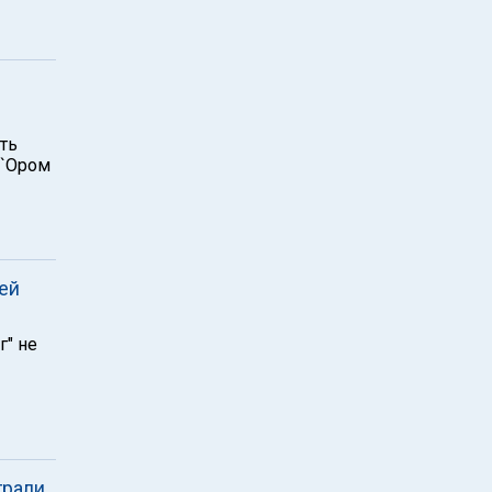
ть
Д`Ором
ей
г" не
грали