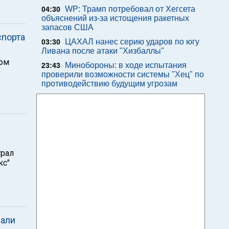
WP: Трамп потребовал от Хегсета
04:30
объяснений из-за истощения ракетных
запасов США
спорта
ЦАХАЛ нанес серию ударов по югу
03:30
Ливана после атаки "Хизбаллы"
ном
Минобороны: в ходе испытания
23:43
проверили возможности системы "Хец" по
противодействию будущим угрозам
грал
кс"
пали