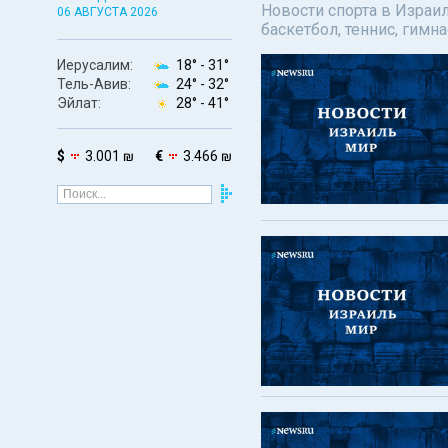
Новости спорта в Израил
06 АВГУСТА 2026
баскетбол, теннис, гимн
Иерусалим:
18° -
31°
Тель-Авив:
24° -
32°
Эйлат:
28° -
41°
$
3.001 ₪
€
3.466 ₪