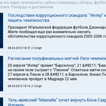
е и в мире, чемпионаты, кубки, олимпиады, обзоры, футбол
астика. Рекорды и достижения
Последствия коррупционного скандала: "Интер" 
лишить чемпионства
Президент Итальянской федерации футбола Джанкар
Абете пообещал еще раз внимательно изучить
обстоятельства коррупционного скандала 2005-2006 г
08.04.2010 18:37
// Спорт
Расписание полуфинальных матчей Лиги чемпио
20 апреля "Интер" примет "Барселону", 21 &#8211; "Бав
на своем поле сыграет с "Лионом". Ответные матчи со
27 апреля в Лионе и 28 &#8211; в Барселоне. Финал Л
чемпионов пройдет в Мадриде 22 мая.
08.04.2010 18:16
// Спорт
Тель-авивский "Маккаби" хочет вернуть Бена Саа
Израиль