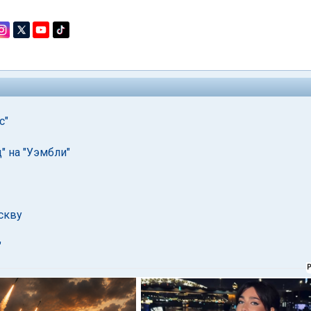
с"
" на "Уэмбли"
скву
"