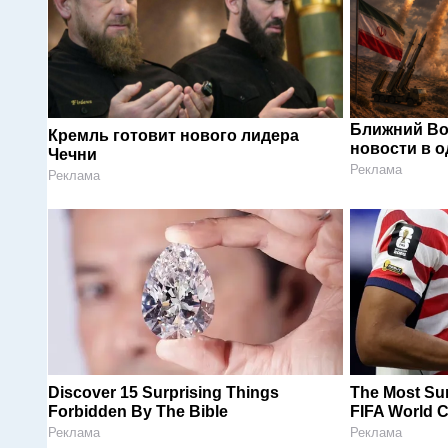
Ближний Во
Кремль готовит нового лидера
новости в 
Чечни
Реклама
Реклама
Discover 15 Surprising Things
The Most Sur
Forbidden By The Bible
FIFA World 
Реклама
Реклама