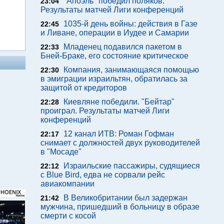
"Апоэль" победил поляков.
23:04
Результаты матчей Лиги конференций
1035-й день войны: действия в Газе
22:45
и Ливане, операции в Иудее и Самарии
Младенец подавился пакетом в
22:33
Бней-Браке, его состояние критическое
Компания, занимающаяся помощью
22:30
в эмиграции израильтян, обратилась за
защитой от кредиторов
Киевляне победили. "Бейтар"
22:28
проиграл. Результаты матчей Лиги
конференций
12 канал ИТВ: Роман Гофман
22:17
снимает с должностей двух руководителей
в "Мосаде"
Израильские пассажиры, судящиеся
22:12
с Blue Bird, едва не сорвали рейс
авиакомпании
В Великобритании был задержан
21:42
мужчина, пришедший в больницу в образе
смерти с косой