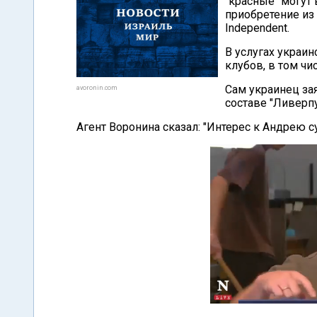
"красные" могут 
приобретение из 
Independent.
В услугах украи
клубов, в том чи
Сам украинец за
avoronin.com
составе "Ливерпу
Агент Воронина сказал: "Интерес к Андрею с