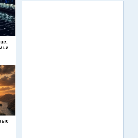
це,
емьи
ьные