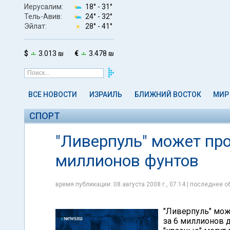
Иерусалим:
18° -
31°
Тель-Авив:
24° -
32°
Эйлат:
28° -
41°
$
3.013 ₪
€
3.478 ₪
ВСЕ НОВОСТИ
ИЗРАИЛЬ
БЛИЖНИЙ ВОСТОК
МИР
СПОРТ
"Ливерпуль" может пр
миллионов фунтов
время публикации: 08 августа 2008 г., 07:14 | последнее об
"Ливерпуль" мож
за 6 миллионов 