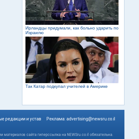
е редакции и устав
Реклама:
advertising@newsru.co.il
и материалов сайта гиперссылка на NEWSru.co.il обязательна.