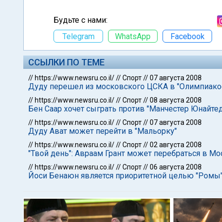
Будьте с нами:
Telegram
WhatsApp
Facebook
ССЫЛКИ ПО ТЕМЕ
//
https://www.newsru.co.il/
//
Спорт
//
07 августа 2008
Дуду перешел из московского ЦСКА в "Олимпиако
//
https://www.newsru.co.il/
//
Спорт
//
08 августа 2008
Бен Саар хочет сыграть против "Манчестер Юнайтед
//
https://www.newsru.co.il/
//
Спорт
//
07 августа 2008
Дуду Ават может перейти в "Мальорку"
//
https://www.newsru.co.il/
//
Спорт
//
02 августа 2008
"Твой день": Авраам Грант может перебраться в Мо
//
https://www.newsru.co.il/
//
Спорт
//
06 августа 2008
Йоси Бенаюн является приоритетной целью "Ромы