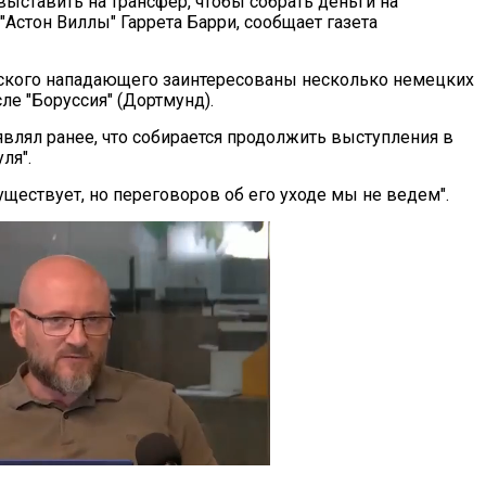
выставить на трансфер, чтобы собрать деньги на
"Астон Виллы" Гаррета Барри, сообщает газета
нского нападающего заинтересованы несколько немецких
сле "Боруссия" (Дортмунд).
являл ранее, что собирается продолжить выступления в
ля".
уществует, но переговоров об его уходе мы не ведем".