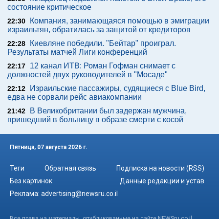
состояние критическое
Компания, занимающаяся помощью в эмиграции
22:30
израильтян, обратилась за защитой от кредиторов
Киевляне победили. "Бейтар" проиграл.
22:28
Результаты матчей Лиги конференций
12 канал ИТВ: Роман Гофман снимает с
22:17
должностей двух руководителей в "Мосаде"
Израильские пассажиры, судящиеся с Blue Bird,
22:12
едва не сорвали рейс авиакомпании
В Великобритании был задержан мужчина,
21:42
пришедший в больницу в образе смерти с косой
Пятница, 07 августа 2026 г.
Теги
Обратная связь
Подписка на новости (RSS)
Без картинок
Данные редакции и устав
Реклама:
advertising@newsru.co.il
Все права на материалы, опубликованные на сайте NEWSru.co.il ,