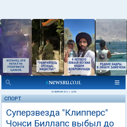
ИСПАНЕЦ ЗРЯ
НАПАЛ НА
РЕЗЕРВИСТА
ЦАХАЛА
08 ФЕВРАЛЯ 2012
|
22:54
СПОРТ
Суперзвезда "Клипперс"
Чонси Биллапс выбыл до