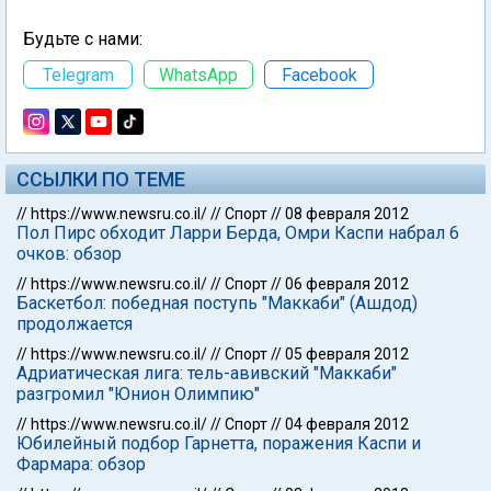
Будьте с нами:
Telegram
WhatsApp
Facebook
ССЫЛКИ ПО ТЕМЕ
//
https://www.newsru.co.il/
//
Спорт
//
08 февраля 2012
Пол Пирс обходит Ларри Берда, Омри Каспи набрал 6
очков: обзор
//
https://www.newsru.co.il/
//
Спорт
//
06 февраля 2012
Баскетбол: победная поступь "Маккаби" (Ашдод)
продолжается
//
https://www.newsru.co.il/
//
Спорт
//
05 февраля 2012
Адриатическая лига: тель-авивский "Маккаби"
разгромил "Юнион Олимпию"
//
https://www.newsru.co.il/
//
Спорт
//
04 февраля 2012
Юбилейный подбор Гарнетта, поражения Каспи и
Фармара: обзор