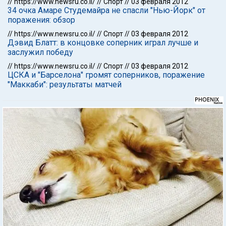
//
https://www.newsru.co.il/
//
Спорт
//
03 февраля 2012
34 очка Амаре Студемайра не спасли "Нью-Йорк" от
поражения: обзор
//
https://www.newsru.co.il/
//
Спорт
//
03 февраля 2012
Дэвид Блатт: в концовке соперник играл лучше и
заслужил победу
//
https://www.newsru.co.il/
//
Спорт
//
03 февраля 2012
ЦСКА и "Барселона" громят соперников, поражение
"Маккаби": результаты матчей