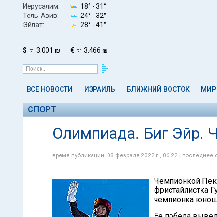
Иерусалим:
18° -
31°
Тель-Авив:
24° -
32°
Эйлат:
28° -
41°
$
3.001 ₪
€
3.466 ₪
ВСЕ НОВОСТИ
ИЗРАИЛЬ
БЛИЖНИЙ ВОСТОК
МИР
СПОРТ
Олимпиада. Биг Эйр. 
время публикации: 08 февраля 2022 г., 06:22 | последнее 
Чемпионкой Пеки
фристайлистка Г
чемпионка юнош
Ее победа вывел