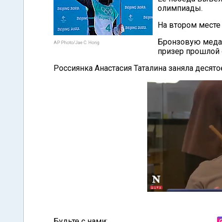
олимпиады.
На втором месте
Бронзовую меда
AP Photo/Jae C. Hong
призер прошлой 
Россиянка Анастасия Таталина заняла десято
Будьте с нами: