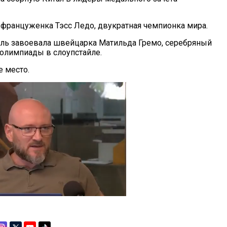
 француженка Тэсс Ледо, двукратная чемпионка мира.
ль завоевала швейцарка Матильда Гремо, серебряный
олимпиады в слоупстайле.
е место.