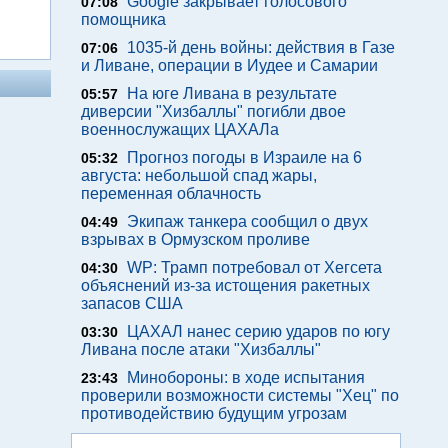
Google закрывает голосового
07:08
помощника
1035-й день войны: действия в Газе
07:06
и Ливане, операции в Иудее и Самарии
На юге Ливана в результате
05:57
диверсии "Хизбаллы" погибли двое
военнослужащих ЦАХАЛа
Прогноз погоды в Израиле на 6
05:32
августа: небольшой спад жары,
переменная облачность
Экипаж танкера сообщил о двух
04:49
взрывах в Ормузском проливе
WP: Трамп потребовал от Хегсета
04:30
объяснений из-за истощения ракетных
запасов США
ЦАХАЛ нанес серию ударов по югу
03:30
Ливана после атаки "Хизбаллы"
Минобороны: в ходе испытания
23:43
проверили возможности системы "Хец" по
противодействию будущим угрозам